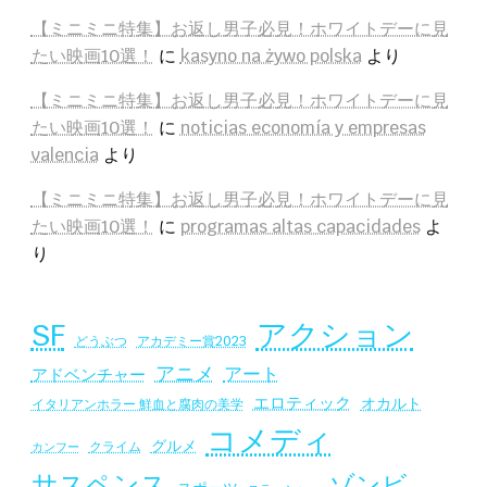
【ミニミニ特集】お返し男子必見！ホワイトデーに見
たい映画10選！
に
kasyno na żywo polska
より
【ミニミニ特集】お返し男子必見！ホワイトデーに見
たい映画10選！
に
noticias economía y empresas
valencia
より
【ミニミニ特集】お返し男子必見！ホワイトデーに見
たい映画10選！
に
programas altas capacidades
よ
り
SF
アクション
アカデミー賞2023
どうぶつ
アニメ
アート
アドベンチャー
エロティック
オカルト
イタリアンホラー 鮮血と腐肉の美学
コメディ
グルメ
クライム
カンフー
サスペンス
ゾンビ