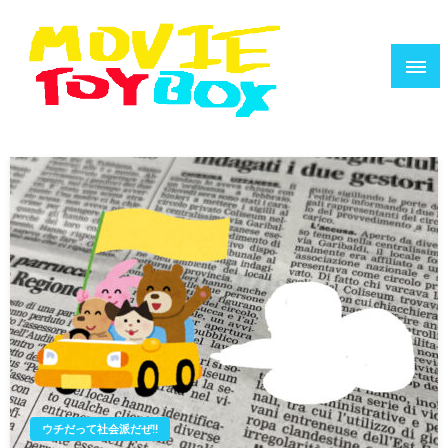
コ
ン
テ
ン
ツ
へ
映画で遊ぶ人のためのウェブZINE
MOVIE TOYBOX
ス
キ
ッ
プ
ウチだって社会派だぜ!!