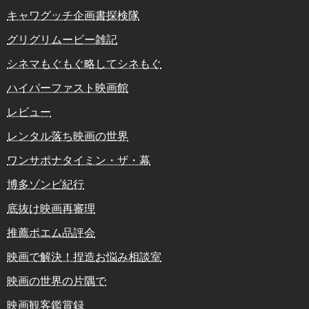
キャワグッチ企画書探検隊
グリグリムービー雑記
シネマもぐもぐ略してシネもぐ
ハイパーファスト映画館
レビュー
レンタル落ち映画の世界
ワンサポナタイミン・ザ・幕
博多ゾンビ紀行
底抜け映画再審理
推薦ポエム品評会
映画で解決！捏造お悩み相談室
映画の世界の片隅で
映画観客鑑賞録