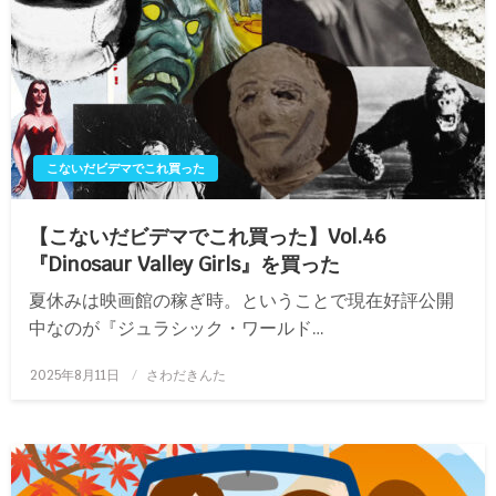
こないだビデマでこれ買った
【こないだビデマでこれ買った】Vol.46
『Dinosaur Valley Girls』を買った
夏休みは映画館の稼ぎ時。ということで現在好評公開
中なのが『ジュラシック・ワールド…
投
2025年8月11日
さわだきんた
稿
日: