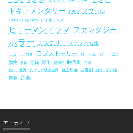
スポーツ
スラッシャー
ドキュメンタリー
ノワール
ドラマ
バイオレンス
ハロウィン特集2022
ヒューマンドラマ
ファンタジー
ホラー
ミステリー
ミニミニ特集
ラブストーリー
ミュージカル
ロードムービー
伝記
戦争
時代劇
動物
実録
史劇
映画館
特撮
自主映画
西部劇
追悼・石井隆
特集 北野／たけしの映画世界
音楽
青春
アーカイブ