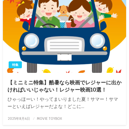
特集
【ミニミニ特集】酷暑なら映画でレジャーに出か
ければいいじゃない！レジャー映画10選！
ひゃっほーい！やってまいりました夏！サマー！サマ
ーといえばレジャーだよな！どこに…
投
2025年8月4日
MOVIE TOYBOX
稿
日: