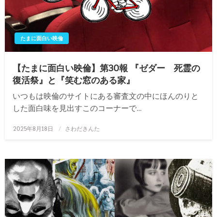
たまに面白い映倫
【たまに面白い映倫】第30報 『ゼダー 死霊の
復活祭』と『笑む窓のある家』
いつもは映倫のサイトにある審査文の中にほんのりと
した面白味を見出すこのコーナーで…
投
2025年8月18日
さわだきんた
稿
日: