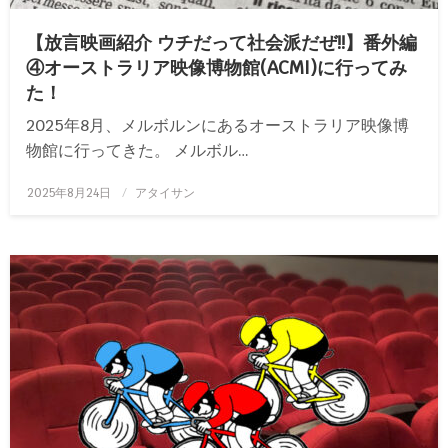
【放言映画紹介 ウチだって社会派だぜ!!】番外編
④オーストラリア映像博物館(ACMI)に行ってみ
た！
2025年8月、メルボルンにあるオーストラリア映像博
物館に行ってきた。 メルボル…
投
2025年8月24日
アタイサン
稿
日: