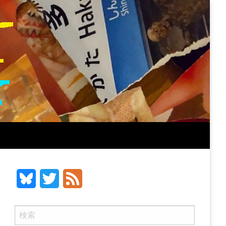
Bluesky
Twitter
Feed
検
索