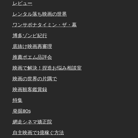
レビュー
レンタル落ち映画の世界
ワンサポナタイミン・ザ・幕
博多ゾンビ紀行
底抜け映画再審理
推薦ポエム品評会
映画で解決！捏造お悩み相談室
映画の世界の片隅で
映画観客鑑賞録
特集
発掘80s
網走シネマ矯正院
自主映画で1億稼ぐ方法