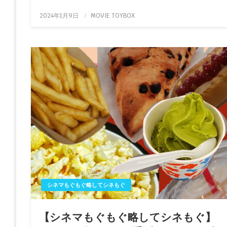
投
2024年1月9日
MOVIE TOYBOX
稿
日:
シネマもぐもぐ略してシネもぐ
【シネマもぐもぐ略してシネもぐ】