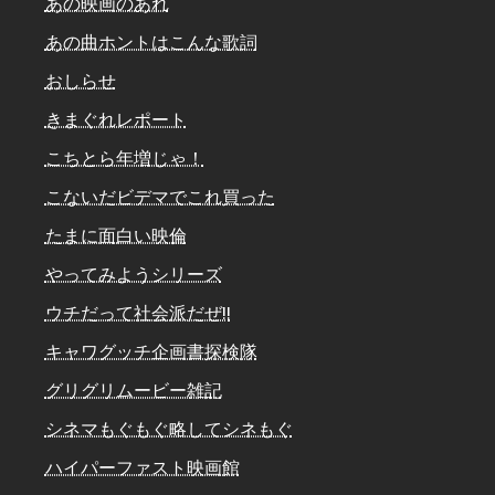
あの映画のあれ
あの曲ホントはこんな歌詞
おしらせ
きまぐれレポート
こちとら年増じゃ！
こないだビデマでこれ買った
たまに面白い映倫
やってみようシリーズ
ウチだって社会派だぜ!!
キャワグッチ企画書探検隊
グリグリムービー雑記
シネマもぐもぐ略してシネもぐ
ハイパーファスト映画館