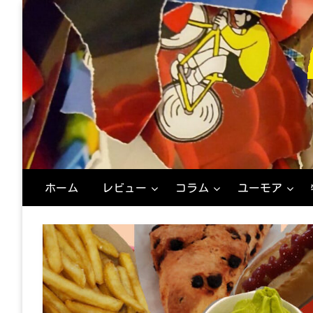
コ
ン
テ
ン
ツ
へ
ス
キ
ッ
プ
映
M
ホーム
レビュー
コラム
ユーモア