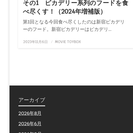
その1 ピカデリー系列のフードを食
べ尽くす！（2024年増補版）
第1回となる今回食べ尽くしたのは新宿ピカデリ
ーのフード。新宿ピカデリーはピカデリ…
投
2023年11月6日
MOVIE TOYBOX
稿
日:
アーカイブ
2026年8月
2026年6月