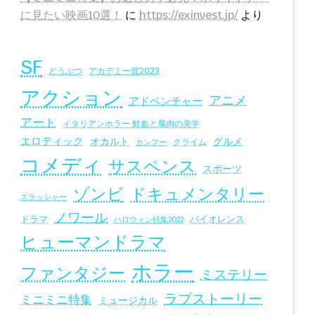
に見たい映画10選！
に
https://exinvest.jp/
より
SF
アカデミー賞2023
どうぶつ
アクション
アニメ
アドベンチャー
アート
イタリアンホラー 鮮血と腐肉の美学
エロティック
オカルト
グルメ
クライム
カンフー
コメディ
サスペンス
スポーツ
ドキュメンタリー
ゾンビ
スラッシャー
ノワール
ドラマ
バイオレンス
ハロウィン特集2022
ヒューマンドラマ
ホラー
ファンタジー
ミステリー
ラブストーリー
ミニミニ特集
ミュージカル