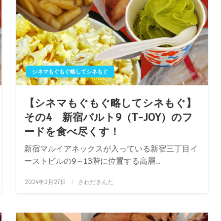
シネマもぐもぐ略してシネもぐ
【シネマもぐもぐ略してシネもぐ】
その4 新宿バルト9（T-JOY）のフ
ードを食べ尽くす！
新宿マルイアネックスが入っている新宿三丁目イ
ーストビルの9～13階に位置する高層…
投
2024年2月27日
さわだきんた
稿
日: