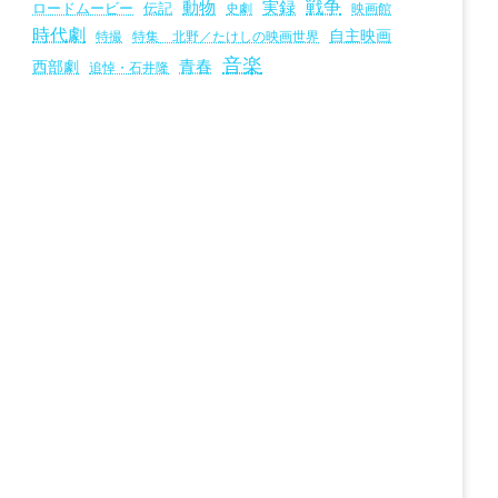
戦争
動物
実録
ロードムービー
伝記
史劇
映画館
時代劇
自主映画
特撮
特集 北野／たけしの映画世界
音楽
青春
西部劇
追悼・石井隆