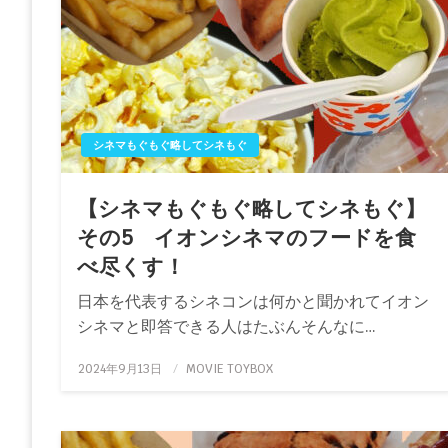
シネマもぐもぐ略してシネもぐ
【シネマもぐもぐ略してシネもぐ】
その5 イオンシネマのフードを食
べ尽くす！
日本を代表するシネコンは何かと聞かれてイオン
シネマと即答できる人はたぶんそんなに…
投
2024年9月13日
MOVIE TOYBOX
稿
日: