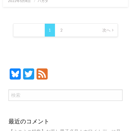
2022年5月8日
ハカタ
稿
日:
投
稿
1
2
次へ
の
ペ
ー
ジ
送
Bluesky
Twitter
Feed
り
検
索
最近のコメント