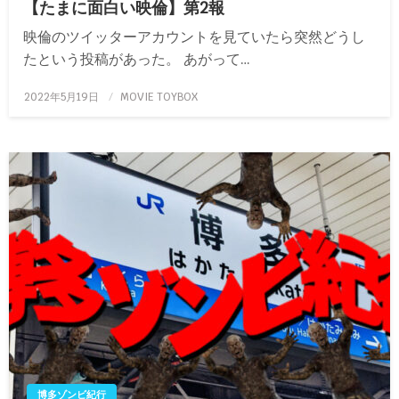
【たまに面白い映倫】第2報
映倫のツイッターアカウントを見ていたら突然どうし
たという投稿があった。 あがって…
投
2022年5月19日
MOVIE TOYBOX
稿
日:
博多ゾンビ紀行