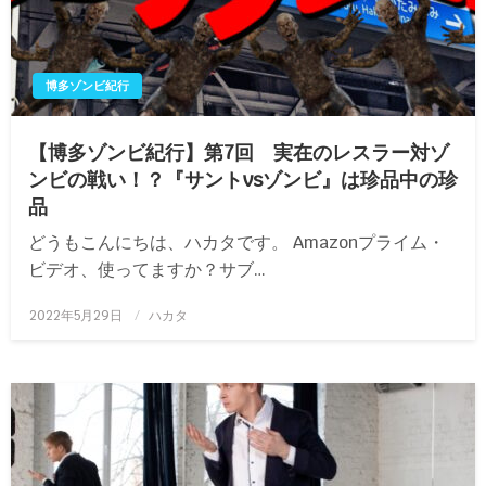
博多ゾンビ紀行
【博多ゾンビ紀行】第7回 実在のレスラー対ゾ
ンビの戦い！？『サントvsゾンビ』は珍品中の珍
品
どうもこんにちは、ハカタです。 Amazonプライム・
ビデオ、使ってますか？サブ…
投
2022年5月29日
ハカタ
稿
日: