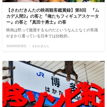
【さわだきんたの映画観客鑑賞録】第8回 『ム
カデ人間2』の客と『俺たちフィギュアスケータ
ー』の客と『真田十勇士』の客
映画は黙って鑑賞するものだというなんとなくの常識
がまかり通っている日本では比較的…
投
2022年5月31日
さわだきんた
稿
日: