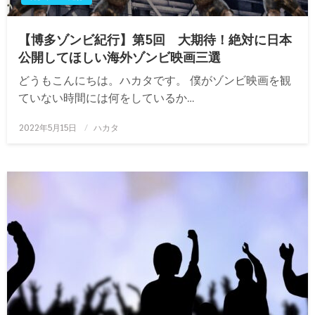
【博多ゾンビ紀行】第5回 大期待！絶対に日本
公開してほしい海外ゾンビ映画三選
どうもこんにちは。ハカタです。 僕がゾンビ映画を観
ていない時間には何をしているか…
投
2022年5月15日
ハカタ
稿
日: