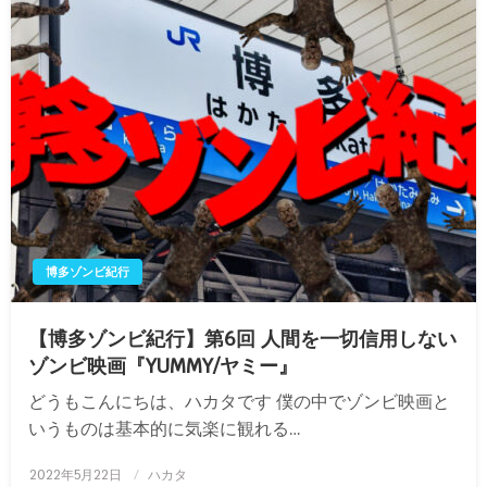
博多ゾンビ紀行
【博多ゾンビ紀行】第6回 人間を一切信用しない
ゾンビ映画『YUMMY/ヤミー』
どうもこんにちは、ハカタです 僕の中でゾンビ映画と
いうものは基本的に気楽に観れる…
投
2022年5月22日
ハカタ
稿