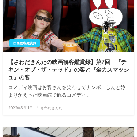
映画観客鑑賞録
【さわだきんたの映画観客鑑賞録】第7回 『チ
キン・オブ・ザ・デッド』の客と『全力スマッシ
ュ』の客
コメディ映画はお客さんを笑わせてナンボ。しんと静
まりかえった映画館で観るコメディ…
投
2022年5月11日
さわだきんた
稿
日: