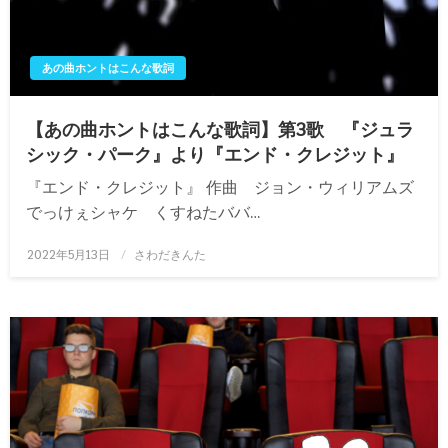
あの曲ホントはこんな歌詞
【あの曲ホントはこんな歌詞】第3歌 『ジュラ
シック・パーク』より『エンド・クレジット』
『エンド・クレジット』 作曲 ジョン・ウィリアムズ
でっけぇシャケ くすねたババ…
投
2022年5月13日
さわだきんた
稿
日: