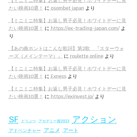
【ミニミニ特集】お返し男子必見！ホワイトデーに見
たい映画10選！
に
osombet japan
より
【ミニミニ特集】お返し男子必見！ホワイトデーに見
たい映画10選！
に
https://ex-trading-japan.com/
よ
り
【あの曲ホントはこんな歌詞】第2歌 『スターウォ
ーズ（メインテーマ）』
に
roulette online
より
【ミニミニ特集】お返し男子必見！ホワイトデーに見
たい映画10選！
に
Exness
より
【ミニミニ特集】お返し男子必見！ホワイトデーに見
たい映画10選！
に
https://exinvest.jp/
より
SF
アクション
アカデミー賞2023
どうぶつ
アニメ
アート
アドベンチャー