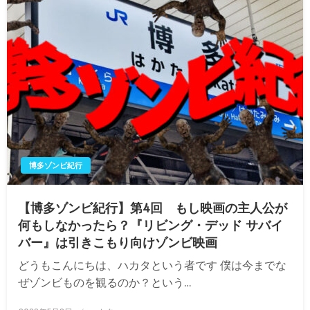
博多ゾンビ紀行
【博多ゾンビ紀行】第4回 もし映画の主人公が
何もしなかったら？『リビング・デッド サバイ
バー』は引きこもり向けゾンビ映画
どうもこんにちは、ハカタという者です 僕は今までな
ぜゾンビものを観るのか？という…
投