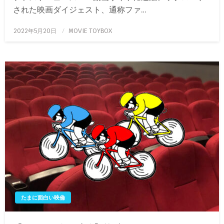
された映画ダイジェスト、通称ファ…
投
2022年5月20日
MOVIE TOYBOX
稿
日:
たまに面白い映倫