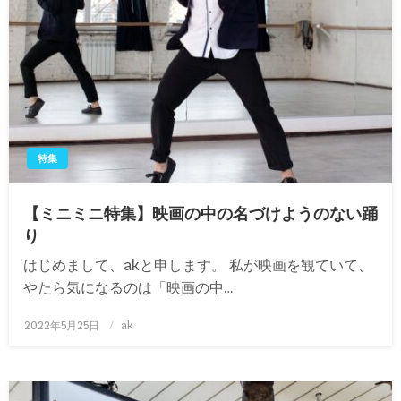
特集
【ミニミニ特集】映画の中の名づけようのない踊
り
はじめまして、akと申します。 私が映画を観ていて、
やたら気になるのは「映画の中…
投
2022年5月25日
ak
稿
日: