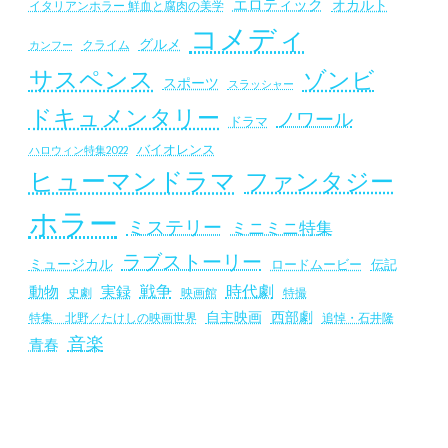
エロティック
オカルト
イタリアンホラー 鮮血と腐肉の美学
コメディ
グルメ
クライム
カンフー
サスペンス
ゾンビ
スポーツ
スラッシャー
ドキュメンタリー
ノワール
ドラマ
バイオレンス
ハロウィン特集2022
ヒューマンドラマ
ファンタジー
ホラー
ミステリー
ミニミニ特集
ラブストーリー
ミュージカル
ロードムービー
伝記
戦争
時代劇
動物
実録
史劇
映画館
特撮
自主映画
西部劇
追悼・石井隆
特集 北野／たけしの映画世界
音楽
青春