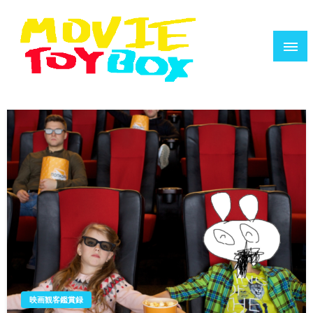
コ
ン
テ
ン
ツ
へ
映画で遊ぶ人のためのウェブZINE
MOVIE TOYBOX
ス
キ
ッ
プ
映画観客鑑賞録