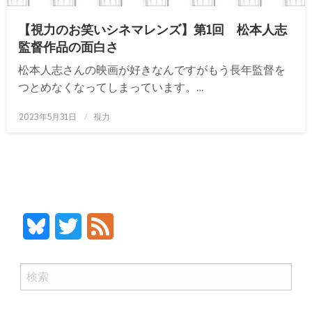
【視力のお笑いシネマレンズ】第1回 松本人志
監督作品の面白さ
松本人志さんの映画が好きなんですがもう長年監督を
つとめなくなってしまっています。…
投
2023年5月31日
視力
稿
日:
Bluesky
Twitter
Feed
検
索