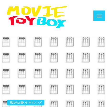
コ
ン
テ
ン
ツ
へ
映画で遊ぶ人のためのウェブZINE
MOVIE TOYBOX
ス
キ
ッ
プ
視力のお笑いシネマレンズ