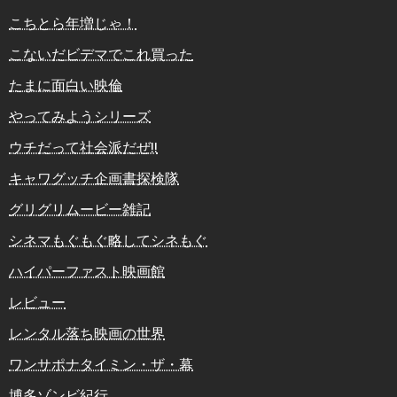
こちとら年増じゃ！
こないだビデマでこれ買った
たまに面白い映倫
やってみようシリーズ
ウチだって社会派だぜ!!
キャワグッチ企画書探検隊
グリグリムービー雑記
シネマもぐもぐ略してシネもぐ
ハイパーファスト映画館
レビュー
レンタル落ち映画の世界
ワンサポナタイミン・ザ・幕
博多ゾンビ紀行