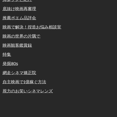
底抜け映画再審理
推薦ポエム品評会
映画で解決！捏造お悩み相談室
映画の世界の片隅で
映画観客鑑賞録
特集
発掘80s
網走シネマ矯正院
自主映画で1億稼ぐ方法
視力のお笑いシネマレンズ