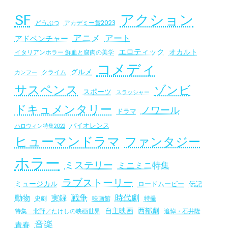
SF
アクション
アカデミー賞2023
どうぶつ
アニメ
アート
アドベンチャー
エロティック
オカルト
イタリアンホラー 鮮血と腐肉の美学
コメディ
グルメ
クライム
カンフー
サスペンス
ゾンビ
スポーツ
スラッシャー
ドキュメンタリー
ノワール
ドラマ
バイオレンス
ハロウィン特集2022
ヒューマンドラマ
ファンタジー
ホラー
ミステリー
ミニミニ特集
ラブストーリー
ミュージカル
ロードムービー
伝記
戦争
時代劇
動物
実録
史劇
映画館
特撮
自主映画
西部劇
追悼・石井隆
特集 北野／たけしの映画世界
音楽
青春