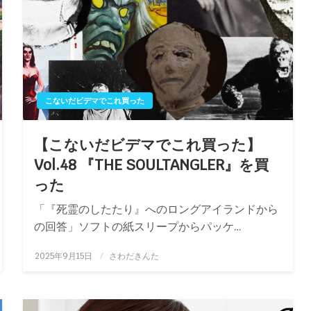
こないだビデマでこれ買った
【こないだビデマでこれ買った】
Vol.48 『THE SOULTANGLER』を買
った
「『死霊のしたたり』へのロングアイランドから
の回答」ソフトの紙スリープからパッケ…
投
2025年9月15日
さわだきんた
稿
日: