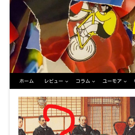
コ
ン
テ
ン
ツ
へ
ス
キ
ッ
プ
映
M
ホーム
レビュー
コラム
ユーモア