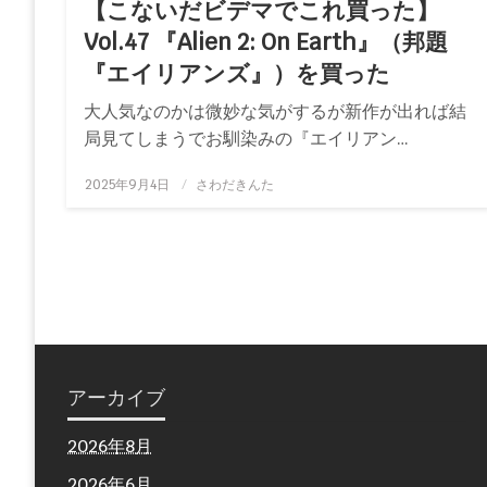
【こないだビデマでこれ買った】
Vol.47 『Alien 2: On Earth』（邦題
『エイリアンズ』）を買った
大人気なのかは微妙な気がするが新作が出れば結
局見てしまうでお馴染みの『エイリアン…
投
2025年9月4日
さわだきんた
稿
日:
アーカイブ
2026年8月
2026年6月