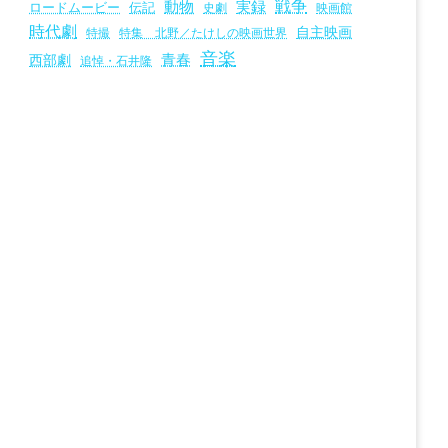
戦争
動物
実録
ロードムービー
伝記
史劇
映画館
時代劇
自主映画
特撮
特集 北野／たけしの映画世界
音楽
青春
西部劇
追悼・石井隆