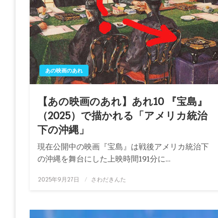
あの映画のあれ
【あの映画のあれ】あれ10 『宝島』
（2025）で描かれる「アメリカ統治
下の沖縄」
現在公開中の映画『宝島』は戦後アメリカ統治下
の沖縄を舞台にした上映時間191分に…
投
2025年9月27日
さわだきんた
稿
日: