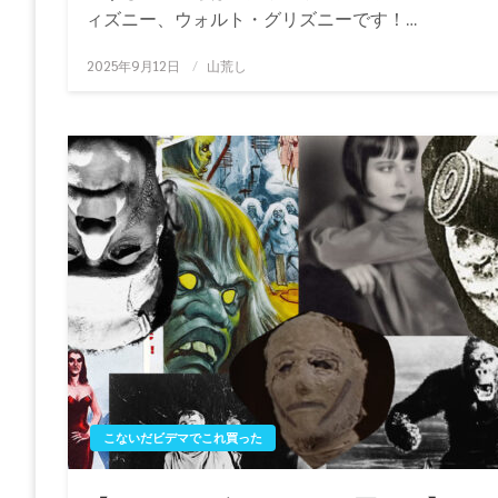
ィズニー、ウォルト・グリズニーです！…
投
2025年9月12日
山荒し
稿
日:
こないだビデマでこれ買った