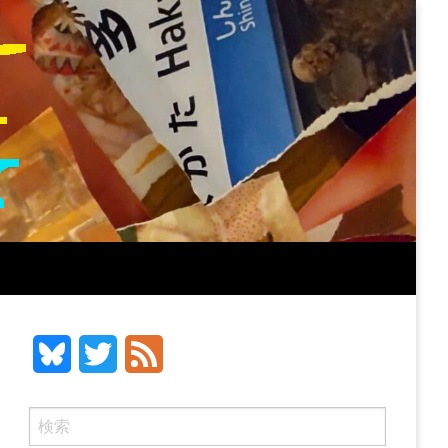
Bluesky
Twitter
Feed
検
索