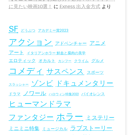
に見たい映画10選！
に
Exness 出入金方式
より
SF
アカデミー賞2023
どうぶつ
アクション
アニメ
アドベンチャー
アート
イタリアンホラー 鮮血と腐肉の美学
エロティック
オカルト
グルメ
クライム
カンフー
コメディ
サスペンス
スポーツ
ドキュメンタリー
ゾンビ
スラッシャー
ノワール
ドラマ
バイオレンス
ハロウィン特集2022
ヒューマンドラマ
ホラー
ファンタジー
ミステリー
ラブストーリー
ミニミニ特集
ミュージカル