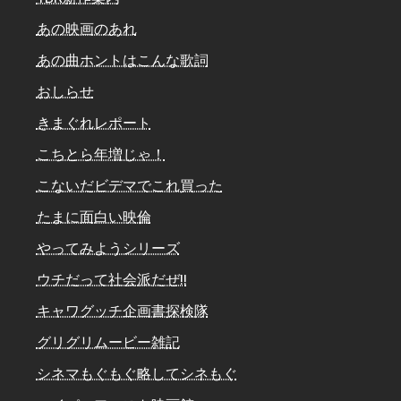
あの映画のあれ
あの曲ホントはこんな歌詞
おしらせ
きまぐれレポート
こちとら年増じゃ！
こないだビデマでこれ買った
たまに面白い映倫
やってみようシリーズ
ウチだって社会派だぜ!!
キャワグッチ企画書探検隊
グリグリムービー雑記
シネマもぐもぐ略してシネもぐ