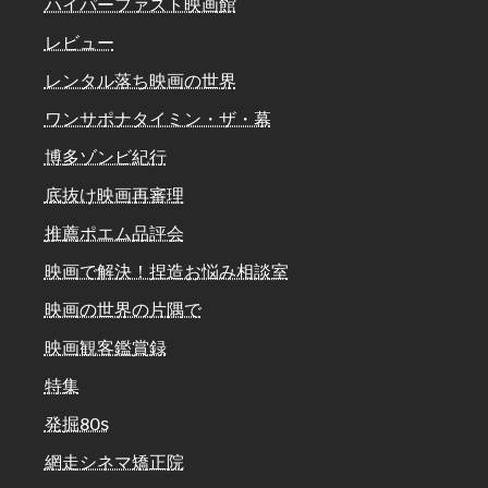
ハイパーファスト映画館
レビュー
レンタル落ち映画の世界
ワンサポナタイミン・ザ・幕
博多ゾンビ紀行
底抜け映画再審理
推薦ポエム品評会
映画で解決！捏造お悩み相談室
映画の世界の片隅で
映画観客鑑賞録
特集
発掘80s
網走シネマ矯正院