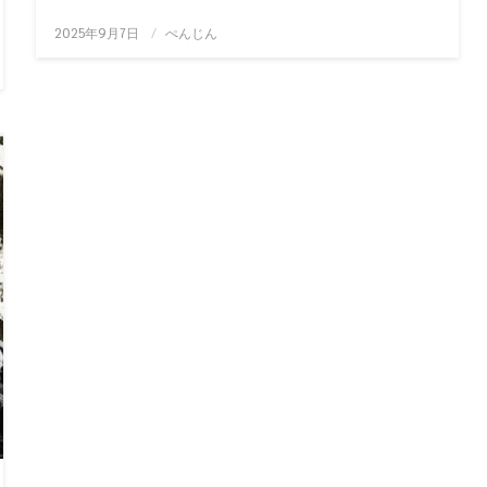
投
2025年9月7日
ぺんじん
稿
日: