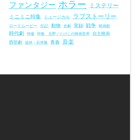
ホラー
ファンタジー
ミステリー
ラブストーリー
ミニミニ特集
ミュージカル
戦争
動物
実録
ロードムービー
伝記
史劇
映画館
時代劇
自主映画
特撮
特集 北野／たけしの映画世界
音楽
青春
西部劇
追悼・石井隆