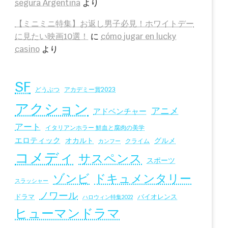
segura Argentina
より
【ミニミニ特集】お返し男子必見！ホワイトデー
に見たい映画10選！
に
cómo jugar en lucky
casino
より
SF
アカデミー賞2023
どうぶつ
アクション
アニメ
アドベンチャー
アート
イタリアンホラー 鮮血と腐肉の美学
エロティック
オカルト
グルメ
クライム
カンフー
コメディ
サスペンス
スポーツ
ドキュメンタリー
ゾンビ
スラッシャー
ノワール
ドラマ
バイオレンス
ハロウィン特集2022
ヒューマンドラマ