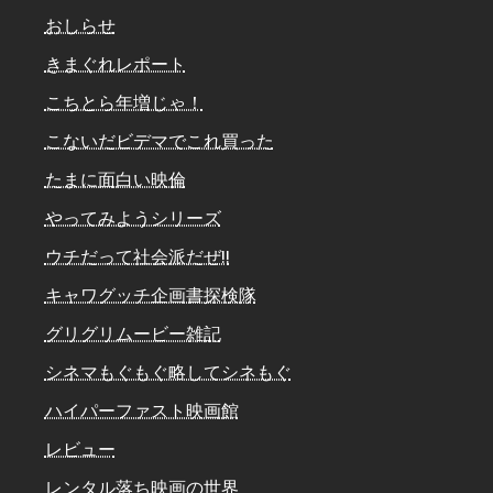
おしらせ
きまぐれレポート
こちとら年増じゃ！
こないだビデマでこれ買った
たまに面白い映倫
やってみようシリーズ
ウチだって社会派だぜ!!
キャワグッチ企画書探検隊
グリグリムービー雑記
シネマもぐもぐ略してシネもぐ
ハイパーファスト映画館
レビュー
レンタル落ち映画の世界