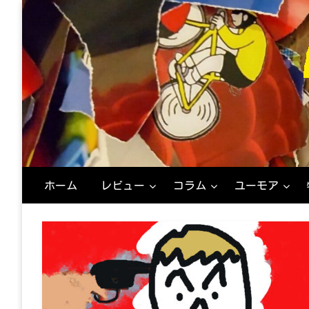
コ
ン
テ
ン
ツ
へ
ス
キ
ッ
プ
映
M
ホーム
レビュー
コラム
ユーモア