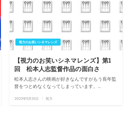
視力のお笑いシネマレンズ
【視力のお笑いシネマレンズ】第1
回 松本人志監督作品の面白さ
松本人志さんの映画が好きなんですがもう長年監
督をつとめなくなってしまっています。…
投
2023年5月31日
視力
稿
日: