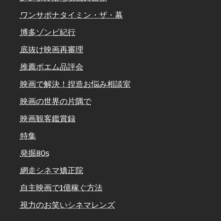
ワンサポナタイミン・ザ・幕
博多ゾンビ紀行
底抜け映画再審理
推薦ポエム品評会
映画で解決！捏造お悩み相談室
映画の世界の片隅で
映画観客鑑賞録
特集
発掘80s
網走シネマ矯正院
自主映画で1億稼ぐ方法
視力のお笑いシネマレンズ