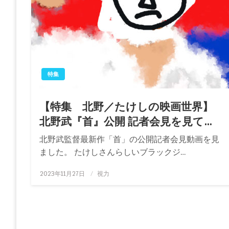
特集
【特集 北野／たけしの映画世界】
北野武『首』公開 記者会見を見て…
北野武監督最新作「首」の公開記者会見動画を見
ました。 たけしさんらしいブラックジ…
投
2023年11月27日
視力
稿
日: