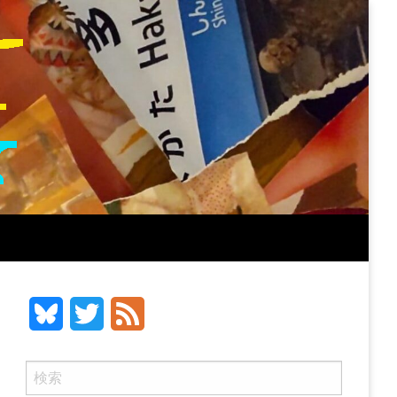
Bluesky
Twitter
Feed
検
索