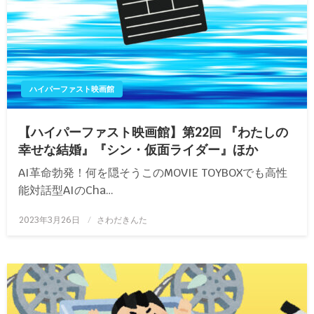
ハイパーファスト映画館
【ハイパーファスト映画館】第22回 『わたしの
幸せな結婚』『シン・仮面ライダー』ほか
AI革命勃発！何を隠そうこのMOVIE TOYBOXでも高性
能対話型AIのCha…
投
2023年3月26日
さわだきんた
稿
日: