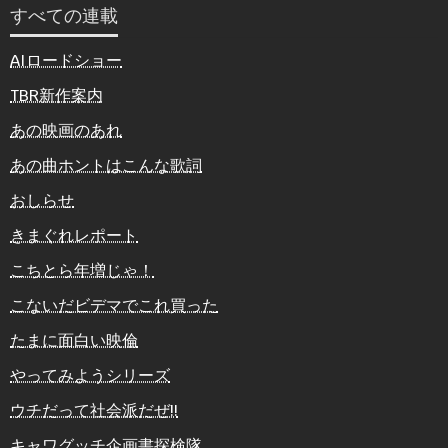
すべての連載
AIロードショー
TBR新作案内
あの映画のあれ
あの曲ホントはこんな歌詞
おしらせ
きまぐれレポート
こちとら年増じゃ！
こないだビデマでこれ買った
たまに面白い映倫
やってみようシリーズ
ウチだって社会派だぜ!!
キャワグッチ企画書探検隊