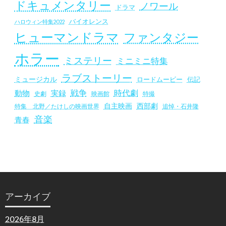
ドキュメンタリー
ノワール
ドラマ
バイオレンス
ハロウィン特集2022
ヒューマンドラマ
ファンタジー
ホラー
ミステリー
ミニミニ特集
ラブストーリー
ミュージカル
ロードムービー
伝記
戦争
時代劇
動物
実録
史劇
映画館
特撮
自主映画
西部劇
追悼・石井隆
特集 北野／たけしの映画世界
音楽
青春
アーカイブ
2026年8月