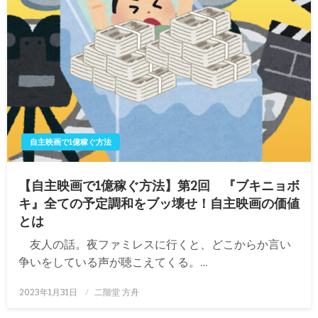
自主映画で1億稼ぐ方法
【自主映画で1億稼ぐ方法】第2回 『ブキニョボ
キ』全ての予定調和をブッ壊せ！自主映画の価値
とは
友人の話。夜ファミレスに行くと、どこからか言い
争いをしている声が聴こえてくる。…
投
2023年1月31日
二階堂 方舟
稿
日: