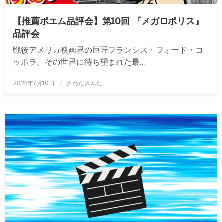
【推薦ポエム品評会】第10回 『メガロポリス』
品評会
戦後アメリカ映画界の巨匠フランシス・フォード・コ
ッポラ。その世界に待ち望まれた最…
投
2025年7月10日
さわだきんた
稿
日: