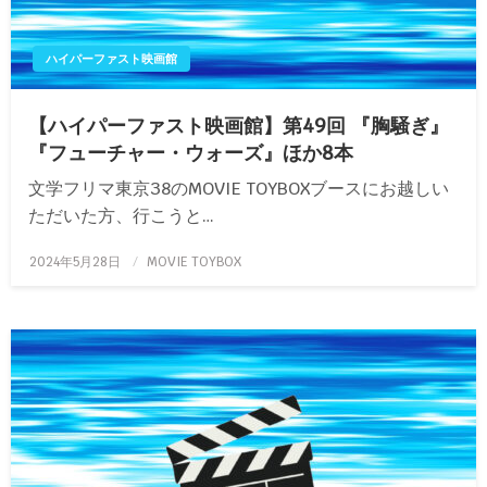
ハイパーファスト映画館
【ハイパーファスト映画館】第49回 『胸騒ぎ』
『フューチャー・ウォーズ』ほか8本
文学フリマ東京38のMOVIE TOYBOXブースにお越しい
ただいた方、行こうと…
投
2024年5月28日
MOVIE TOYBOX
稿
日: