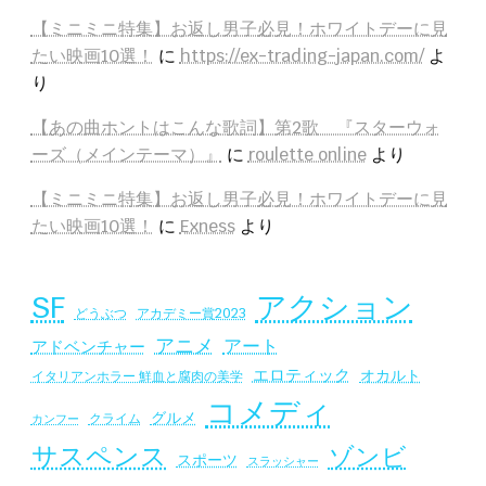
【ミニミニ特集】お返し男子必見！ホワイトデーに見
たい映画10選！
に
https://ex-trading-japan.com/
よ
り
【あの曲ホントはこんな歌詞】第2歌 『スターウォ
ーズ（メインテーマ）』
に
roulette online
より
【ミニミニ特集】お返し男子必見！ホワイトデーに見
たい映画10選！
に
Exness
より
SF
アクション
アカデミー賞2023
どうぶつ
アニメ
アート
アドベンチャー
エロティック
オカルト
イタリアンホラー 鮮血と腐肉の美学
コメディ
グルメ
クライム
カンフー
サスペンス
ゾンビ
スポーツ
スラッシャー