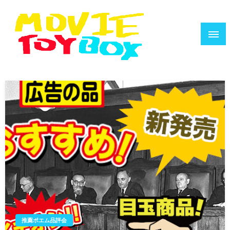
コ
ン
テ
ン
ツ
へ
映画で遊ぶ人のためのウェブZINE
MOVIE TOYBOX
ス
キ
ッ
プ
推薦ポエム品評会