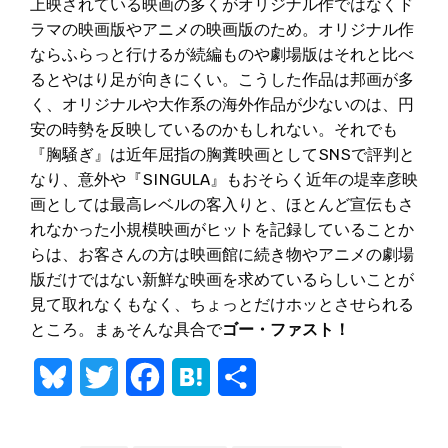
上映されている映画の多くがオリジナル作ではなくド
ラマの映画版やアニメの映画版のため。オリジナル作
ならふらっと行けるが続編ものや劇場版はそれと比べ
るとやはり足が向きにくい。こうした作品は邦画が多
く、オリジナルや大作系の海外作品が少ないのは、円
安の時勢を反映しているのかもしれない。それでも
『胸騒ぎ』は近年屈指の胸糞映画としてSNSで評判と
なり、意外や『SINGULA』もおそらく近年の堤幸彦映
画としては最高レベルの客入りと、ほとんど宣伝もさ
れなかった小規模映画がヒットを記録していることか
らは、お客さんの方は映画館に続き物やアニメの劇場
版だけではない新鮮な映画を求めているらしいことが
見て取れなくもなく、ちょっとだけホッとさせられる
ところ。まぁそんな具合で
ゴー・ファスト！
Bluesky
Twitter
Facebook
Hatena
共
有