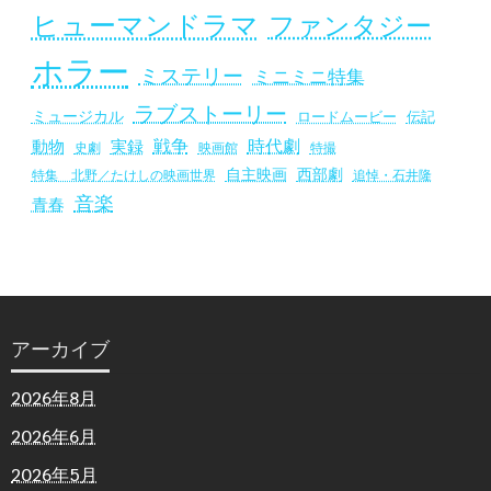
ヒューマンドラマ
ファンタジー
ホラー
ミステリー
ミニミニ特集
ラブストーリー
ミュージカル
ロードムービー
伝記
戦争
時代劇
動物
実録
史劇
映画館
特撮
自主映画
西部劇
追悼・石井隆
特集 北野／たけしの映画世界
音楽
青春
アーカイブ
2026年8月
2026年6月
2026年5月