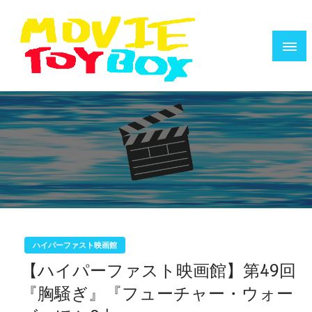
コ
ン
テ
ン
ツ
へ
映画で遊ぶ人のためのウェブZINE
MOVIE TOYBOX
ス
キ
ッ
プ
ハイパーファスト映画館
【ハイパーファスト映画館】第49回
『胸騒ぎ』『フューチャー・ウォー