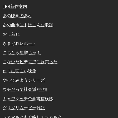
TBR新作案内
あの映画のあれ
あの曲ホントはこんな歌詞
おしらせ
きまぐれレポート
こちとら年増じゃ！
こないだビデマでこれ買った
たまに面白い映倫
やってみようシリーズ
ウチだって社会派だぜ!!
キャワグッチ企画書探検隊
グリグリムービー雑記
シネマもぐもぐ略してシネもぐ