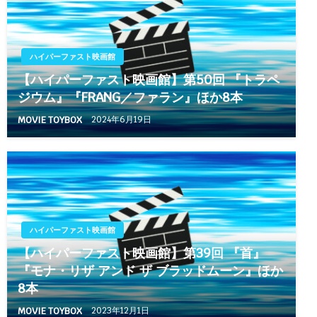
ハイパーファスト映画館
【ハイパーファスト映画館】第50回 『トラペ
ジウム』『FRANG／ファラン』ほか8本
MOVIE TOYBOX
2024年6月19日
ハイパーファスト映画館
【ハイパーファスト映画館】第39回 『首』
『モナ・リザ アンド ザ ブラッドムーン』ほか
8本
MOVIE TOYBOX
2023年12月1日