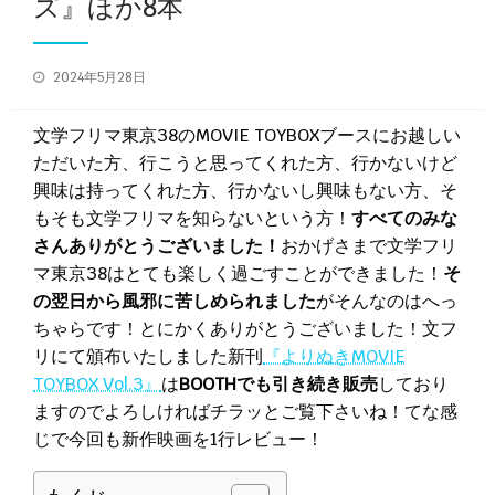
ズ』ほか8本
投
2024年5月28日
稿
日:
文学フリマ東京38のMOVIE TOYBOXブースにお越しい
ただいた方、行こうと思ってくれた方、行かないけど
興味は持ってくれた方、行かないし興味もない方、そ
もそも文学フリマを知らないという方！
すべてのみな
さんありがとうございました！
おかげさまで文学フリ
マ東京38はとても楽しく過ごすことができました！
そ
の翌日から風邪に苦しめられました
がそんなのはへっ
ちゃらです！とにかくありがとうございました！文フ
リにて頒布いたしました新刊
『よりぬきMOVIE
TOYBOX Vol.3』
は
BOOTHでも引き続き販売
しており
ますのでよろしければチラッとご覧下さいね！てな感
じで今回も新作映画を1行レビュー！