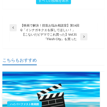
すべての投稿を表示
投
【映画で解決！捏造お悩み相談室】第14回
前
Q「イシナガキクエを探してほしい！」
稿
の
【こないだビデマでこれ買った】Vol.31
ナ
投
次
『Flesh City』を買った
稿
の
ビ
投
ゲ
稿
ー
こちらもおすすめ
シ
ョ
ン
ハイパーファスト映画館