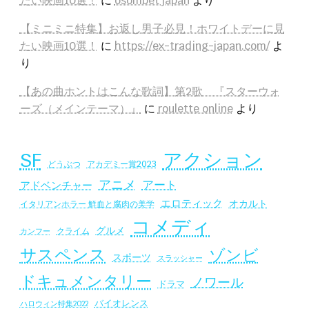
たい映画10選！
に
osombet japan
より
【ミニミニ特集】お返し男子必見！ホワイトデーに見
たい映画10選！
に
https://ex-trading-japan.com/
よ
り
【あの曲ホントはこんな歌詞】第2歌 『スターウォ
ーズ（メインテーマ）』
に
roulette online
より
SF
アクション
アカデミー賞2023
どうぶつ
アニメ
アート
アドベンチャー
エロティック
オカルト
イタリアンホラー 鮮血と腐肉の美学
コメディ
グルメ
クライム
カンフー
サスペンス
ゾンビ
スポーツ
スラッシャー
ドキュメンタリー
ノワール
ドラマ
バイオレンス
ハロウィン特集2022