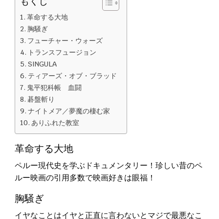
もくじ
革命する大地
胸騒ぎ
フューチャー・ウォーズ
トランスフュージョン
SINGULA
ティアーズ・オブ・ブラッド
鬼平犯科帳 血闘
碁盤斬り
ナイトメア／夢魔の棲む家
ありふれた教室
革命する大地
ペルー現代史を学ぶドキュメンタリー！珍しい昔のペ
ルー映画の引用多数で映画好きは眼福！
胸騒ぎ
イヤなことはイヤと正直に言わないとマジで最悪なこ