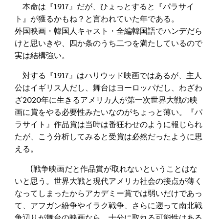
本命は『1917』だが、ひょっとすると『パラサイ
ト』が獲るかもね？と言われていた年である。
外国映画・韓国人キャスト・全編韓国語でハンデだら
けと思いきや、四か条のうち二つを満たしているので
実は結構強い。
対する『1917』はハリウッド映画ではあるが、主人
公はイギリス人だし、舞台はヨーロッパだし、わざわ
ざ2020年に生きるアメリカ人が第一次世界大戦の映
画に賞をやる必要性みたいなのがちょっと薄い。『パ
ラサイト』作品賞は当時は番狂わせのように報じられ
たが、こう分析してみると受賞は必然だったように思
える。
(戦争映画だと作品賞が取れないということはな
いと思う。世界大戦と現代アメリカ社会の接点が薄く
なってしまったからアカデミー賞では弱いだけであっ
て、アフガン紛争やイラク戦争、さらに遡って南北戦
争辺りが舞台の映画なら、十分に取れる可能性はある