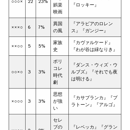
○○○×
22
23%
娯楽
『ロッキー』
映画
異国
『アラビアのロレン
×××○
6
7%
の風
ス』『ガンジー』
家族
『カヴァルケード』
××○○
5
5%
史
『わが谷は緑なりき』
ポリ
『ダンス・ウィズ・ウ
コレ
○○×○
3
3%
ルブズ』『それでも夜
時代
は明ける』
劇
思想
『カサブランカ』『プ
×○○○
3
3%
が強
ラトーン』『アルゴ』
い
セレ
ブの
『レベッカ』『グラン