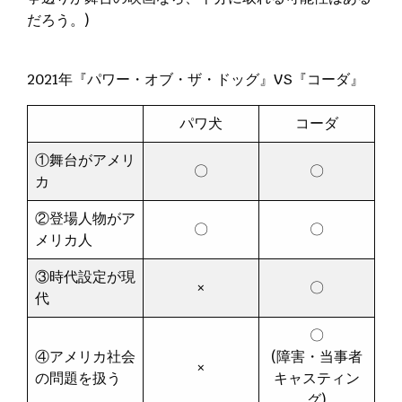
だろう。)
2021年『パワー・オブ・ザ・ドッグ』VS『コーダ』
パワ犬
コーダ
①舞台がアメリ
〇
〇
カ
②登場人物がア
〇
〇
メリカ人
③時代設定が現
×
〇
代
〇
④アメリカ社会
(障害・当事者
×
の問題を扱う
キャスティン
グ)