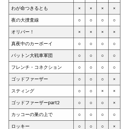
わが命つきるとも
×
×
×
×
夜の大捜査線
○
○
○
○
オリバー！
×
×
×
×
真夜中のカーボーイ
○
○
○
○
パットン大戦車軍団
○
○
○
○
フレンチ・コネクション
○
○
○
○
ゴッドファーザー
○
○
○
×
スティング
○
○
×
×
ゴッドファーザーpart2
○
○
○
×
カッコーの巣の上で
○
○
○
○
ロッキー
○
○
○
×