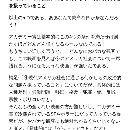
を扱っていること
以上の4つである。ああなんて簡単な四か条なんだろ
う！
アカデミー賞は基本的にこの4つの条件を満たせば満
たすほどどんどん強くなるルールなのである！
もうちょい詳しく言うと、「どんなにおバカな観客で
も、この映画を見れば今のアメリカ社会について一席
語れるようになるような映画」が強いんである。
補足:「④現代アメリカ社会に通じる何かしらの政治的
な問題を扱っていること」についてだが、具体的には
人種差別・労働問題・移民・格差・犯罪・銃・反戦・
宗教・ポリコレなど。
そんなもの全くない映画の方が難しいし、アカデミー
賞で冷遇されているSFやホラーにだって入っている要
素だが、おバカな観客にも絶対わかるくらいじゃない
とダメ。(具体的には『ゲット・アウト』など)