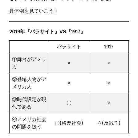
具体例を見ていこう！
2019年『パラサイト』VS『1917』
パラサイト
1917
①舞台がアメリ
×
×
カ
②登場人物がア
×
×
メリカ人
③時代設定が現
〇
×
代である
④アメリカ社会
〇(格差社会)
△(反戦？)
の問題を扱う