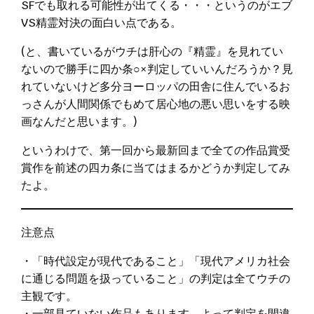
SFでも取れる可能性が出てくる・・・というのがエブ
VS精霊対決の面白い点である。
(と、書いているがウチは肝心の『精霊』を見れてい
ないので勝手に四か条○×判定していいんだろうか？見
れていないけど多分ヨーロッパの田舎に住んでいるお
っさんが人間関係でもめて居心地の悪い思いをする映
画なんだと思います。)
というわけで、第一回から最新回まで全ての作品賞受
賞作を前述の四カ条に当てはまるかどうか判定してみ
たよ。
注意点
・「時代設定が現代であること」「現代アメリカ社会
に通じる問題を扱っていること」の判定は全てウチの
主観です。
・一部見ていない作品もあります。よって判定を間違