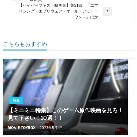
稿
の
【ハイパーファスト映画館】第21回 『エブ
ナ
投
リシング・エブリウェア・オール・アット・
次
稿
ワンス』ほか
ビ
の
投
ゲ
稿
ー
こちらもおすすめ
シ
ョ
ン
特集
【ミニミニ特集】このゲーム原作映画を見ろ！
見て下さい！10選！！
MOVIE TOYBOX
2023年5月1日