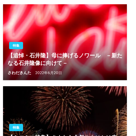
特集
【追悼・石井隆】母に捧げるノワール －新た
なる石井隆像に向けて－
さわだきんた
2022年6月20日
特集