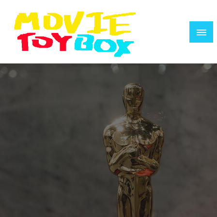
コ
ン
テ
ン
ツ
へ
映画で遊ぶ人のためのウェブZINE
MOVIE TOYBOX
ス
キ
ッ
プ