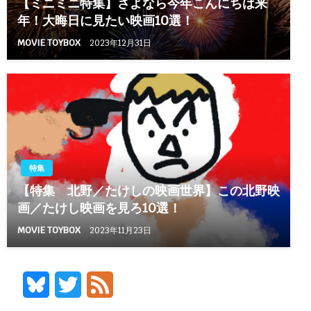
【ミニミニ特集】さよなら今年こんにちは来
年！大晦日に見たい映画10選！
MOVIE TOYBOX
2023年12月31日
特集
【特集 北野／たけしの映画世界】この北野映
画／たけし映画を見ろ10選！
MOVIE TOYBOX
2023年11月23日
Bluesky
Twitter
Feed