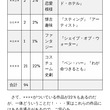
××○×
2
2%
恋愛
ド・ホテル』
模様
懐古
『スティング』『アー
○○××
2
2%
趣味
ティスト』
ファ
『シェイプ・オブ・ウ
×○××
1
1%
ンタ
ォーター』
ジー
コス
チュ
『ベン・ハー』『わが
××××
21
22%
ーム
命つきるとも』
史劇
合計
94
さて、××××がついている作品が22％もあるのだ
が、一体どういうことだ！・・・実はこれらの作品に
はある共通点があるので、ご安心を。