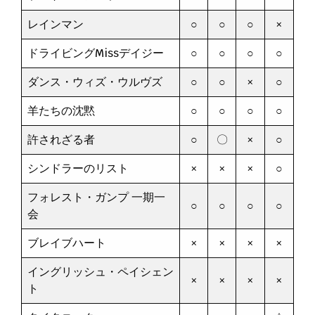
レインマン
○
○
○
×
ドライビングMissデイジー
○
○
○
○
ダンス・ウィズ・ウルヴズ
○
○
×
○
羊たちの沈黙
○
○
○
○
許されざる者
○
〇
×
○
シンドラーのリスト
×
×
×
○
フォレスト・ガンプ 一期一
○
○
○
○
会
ブレイブハート
×
×
×
×
イングリッシュ・ペイシェン
×
×
×
×
ト