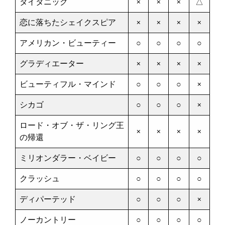
タイタニック
×
×
×
△
恋に落ちたシェイクスピア
×
×
×
×
アメリカン・ビューティー
○
○
○
○
グラディエーター
×
×
×
×
ビューティフル・マインド
○
○
○
×
シカゴ
○
○
○
×
ロード・オブ・ザ・リング王
×
×
×
×
の帰還
ミリオンダラー・ベイビー
○
○
○
○
クラッシュ
○
○
○
○
ディパーテッド
○
○
○
×
ノーカントリー
○
○
○
○