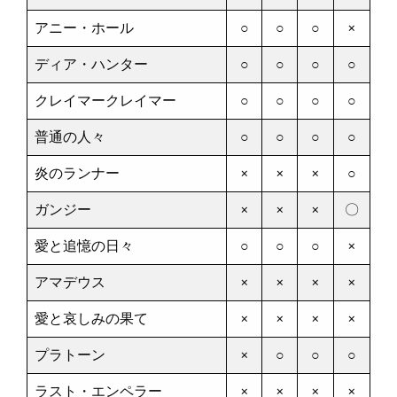
アニー・ホール
○
○
○
×
ディア・ハンター
○
○
○
○
クレイマークレイマー
○
○
○
○
普通の人々
○
○
○
○
炎のランナー
×
×
×
○
ガンジー
×
×
×
〇
愛と追憶の日々
○
○
○
×
アマデウス
×
×
×
×
愛と哀しみの果て
×
×
×
×
プラトーン
×
○
○
○
ラスト・エンペラー
×
×
×
×