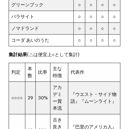
グリーンブック
○
○
○
○
パラサイト
○
○
○
○
ノマドランド
○
○
○
○
コーダ あいのうた
○
○
○
○
集計結果
(△は便宜上○として集計)
本
主な
判定
比率
代表作
数
特徴
アカ
デミ
『ウエスト・サイド物
○○○○
29
30%
ー賞
語』『ムーンライト』
本流
古き
良き
『巴里のアメリカ人』