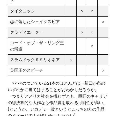
ト
タイタニック
○
○
恋に落ちたシェイクスピア
○
グラディエーター
○
○
ロード・オブ・ザ・リング王
○
の帰還
スラムドック＄ミリオネア
○
英国王のスピーチ
○
××××のついている21本のほとんどは、新四か条の
いずれかに当てはまることがおわかりだろうか。
つまりアメリカ社会を扱わずとも、巨匠のキャリア
の総決算的な大作なら作品賞を取れる可能性が高い。
(というか、アカデミー賞というとこっちの方の作品
のイメージの人が多いかもしれない)