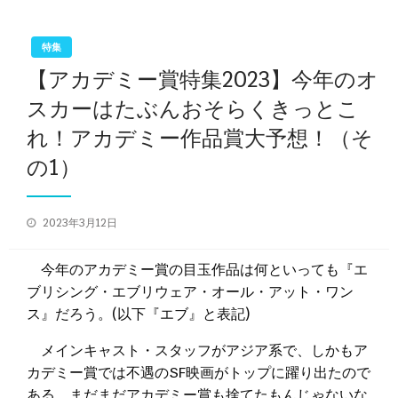
特集
【アカデミー賞特集2023】今年のオ
スカーはたぶんおそらくきっとこ
れ！アカデミー作品賞大予想！（そ
の1）
投
2023年3月12日
稿
日:
今年のアカデミー賞の目玉作品は何といっても『エ
ブリシング・エブリウェア・オール・アット・ワン
ス』だろう。(以下『エブ』と表記)
メインキャスト・スタッフがアジア系で、しかもア
カデミー賞では不遇のSF映画がトップに躍り出たので
ある。まだまだアカデミー賞も捨てたもんじゃないな