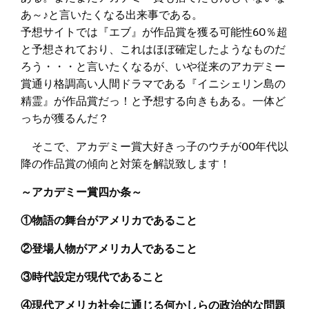
あ～♪と言いたくなる出来事である。
予想サイトでは『エブ』が作品賞を獲る可能性60％超
と予想されており、これはほぼ確定したようなものだ
ろう・・・と言いたくなるが、いや従来のアカデミー
賞通り格調高い人間ドラマである『イニシェリン島の
精霊』が作品賞だっ！と予想する向きもある。一体ど
っちが獲るんだ？
そこで、アカデミー賞大好きっ子のウチが00年代以
降の作品賞の傾向と対策を解説致します！
～アカデミー賞四か条～
①物語の舞台がアメリカであること
②登場人物がアメリカ人であること
③時代設定が現代であること
④現代アメリカ社会に通じる何かしらの政治的な問題