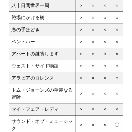
八十日間世界一周
×
×
×
×
戦場にかける橋
×
×
○
○
恋の手ほどき
×
×
×
×
ベン・ハー
×
×
×
×
アパートの鍵貸します
○
○
○
×
ウェスト・サイド物語
○
○
○
○
アラビアのロレンス
×
×
×
○
トム・ジョーンズの華麗なる
×
×
×
×
冒険
マイ・フェア・レディ
×
×
×
×
サウンド・オブ・ミュージッ
×
×
×
〇
ク