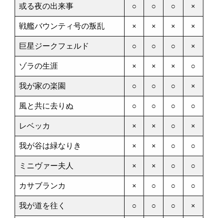
或る夜の出来事
○
○
○
×
戦艦バウンティ号の叛乱
×
×
×
×
巨星ジークフェルド
○
○
○
×
ゾラの生涯
×
×
×
○
我が家の楽園
○
○
○
×
風と共に去りぬ
○
○
○
○
レベッカ
×
×
○
×
我が谷は緑なりき
×
×
○
○
ミニヴァー夫人
×
×
○
○
カサブランカ
×
○
○
○
我が道を往く
○
○
○
×