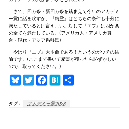
さて、四カ条・新四カ条を踏まえて今年のアカデミ
ー賞に話を戻すが、『精霊』はどちらの条件も十分に
満たしているとは言えまい。対して『エブ』は四か条
の全てを満たしている。(アメリカ人・アメリカ舞
台・現代・アジア系移民)
やはり『エブ』大本命である！というのがウチの結
論です。(ここまで書いて精霊が獲ったら恥ずかしい
ので、取ってください。)
Bluesky
Twitter
Facebook
Hatena
共
有
タグ :
アカデミー賞2023
返信する