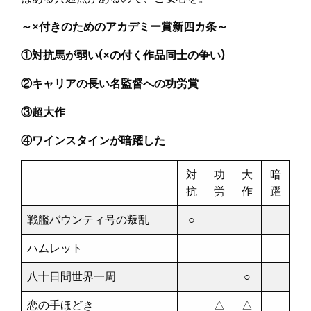
～×付きのためのアカデミー賞新四カ条～
①対抗馬が弱い(×の付く作品同士の争い)
②キャリアの長い名監督への功労賞
③超大作
④ワインスタインが暗躍した
対
功
大
暗
抗
労
作
躍
戦艦バウンティ号の叛乱
○
ハムレット
八十日間世界一周
○
恋の手ほどき
△
△