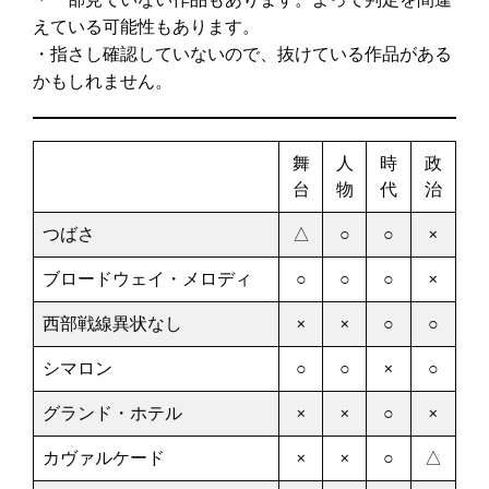
えている可能性もあります。
・指さし確認していないので、抜けている作品がある
かもしれません。
舞
人
時
政
台
物
代
治
つばさ
△
○
○
×
ブロードウェイ・メロディ
○
○
○
×
西部戦線異状なし
×
×
○
○
シマロン
○
○
×
○
グランド・ホテル
×
×
○
×
カヴァルケード
×
×
○
△