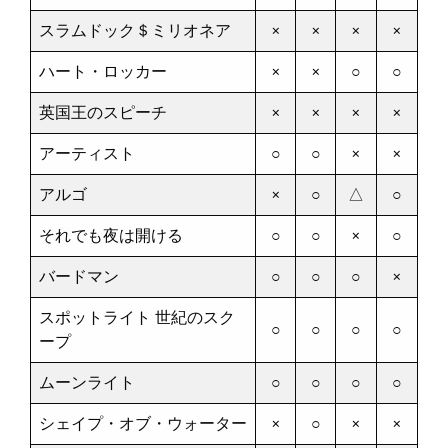
スラムドック＄ミリオネア
×
×
×
×
ハート・ロッカー
×
×
○
○
英国王のスピーチ
×
×
×
×
アーティスト
○
○
×
×
アルゴ
×
○
△
○
それでも夜は開ける
○
○
×
○
バードマン
○
○
○
×
スポットライト 世紀のスク
○
○
○
○
ープ
ムーンライト
○
○
○
○
シェイプ・オブ・ウォーター
×
○
×
×