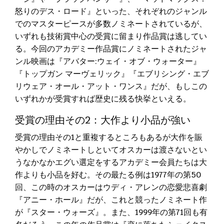
怒りのデス・ロード』といった、それぞれのジャンル
でのマスターピースが多数ノミネートされているが、
いずれも技術賞中心の受賞に留まり作品賞は逃してい
る。今回のアカデミー作品賞にノミネートされたジャ
ンル映画は『アバター:ウェイ・オブ・ウォーター』
『トップガン マーヴェリック』『エブリシング・エブ
リウェア・オール・アット・ワンス』だが、もしこの
いずれかが受賞すれば歴史に残る快挙といえる。
受賞の理由その2：大作より小品が強い
受賞の理由その1と重複するところもあるが大作を賑
やかしでノミネートしといてオスカーは渡さないとい
うなかなかエグい選定をするアカデミー会員たちは大
作よりも小品を好む。その最たる例は1977年の第50
回、この時のオスカーはウディ・アレンの恋愛悲喜劇
『アニー・ホール』だが、これと競ったノミネート作
が『スター・ウォーズ』。また、1999年の第71回も有