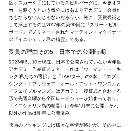
度オスカーを手にしているスピルバーグに、今更オス
カーを渡そうという気分にはあまりアカデミー会員た
ちもならないんじゃないだろうか。逆に、受賞候補と
して浮上するのは2017年の第90回に『スリー・ビル
ボード』でノミネートされたマーティン・マクドナー
の『イニシェリン島の精霊』である。
受賞の理由その5：日本での公開時期
2023年3月10日現在、日本で公開されていない今年度
アカデミー作品賞ノミネート作は『ウーマン・トーキ
ング 私たちの選択』と『TAR/ター』の2本。『エブリ
シング・エブリウェア・オール・アット・ワンス』と
『フェイブルマンズ』はアカデミー授賞式と合わせる
形で先週金曜から全国ロードショーが始まっており、
『イニシェリン島の精霊』は今年1月末に公開。それ
以外の作品は昨年に公開済み。
映画のブッキングには様々な事情が絡むが、その中に