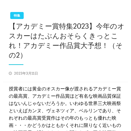
特集
【アカデミー賞特集2023】今年のオ
スカーはたぶんおそらくきっとこ
れ！アカデミー作品賞大予想！（そ
の2）
投
2023年3月11日
稿
日:
授賞者には黄金のオスカー像が渡されるアカデミー賞
の最高賞、アカデミー作品賞ほど有名な映画品質保証
はないんじゃないだろうか。いわゆる世界三大映画祭
といえばカンヌ、ヴェネツィア、ベルリンであり、そ
れぞれの最高賞受賞作はその年のもっとも優れた映
画・・・かどうかはともかくそれに限りなく近いもの