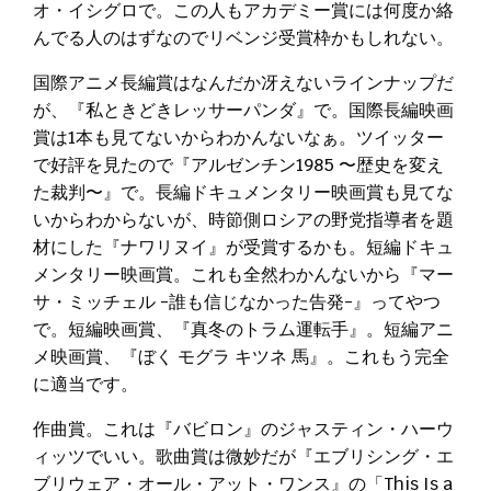
オ・イシグロで。この人もアカデミー賞には何度か絡
んでる人のはずなのでリベンジ受賞枠かもしれない。
国際アニメ長編賞はなんだか冴えないラインナップだ
が、『私ときどきレッサーパンダ』で。国際長編映画
賞は1本も見てないからわかんないなぁ。ツイッター
で好評を見たので『アルゼンチン1985 〜歴史を変え
た裁判〜』で。長編ドキュメンタリー映画賞も見てな
いからわからないが、時節側ロシアの野党指導者を題
材にした『ナワリヌイ』が受賞するかも。短編ドキュ
メンタリー映画賞。これも全然わかんないから『マー
サ・ミッチェル -誰も信じなかった告発-』ってやつ
で。短編映画賞、『真冬のトラム運転手』。短編アニ
メ映画賞、『ぼく モグラ キツネ 馬』。これもう完全
に適当です。
作曲賞。これは『バビロン』のジャスティン・ハーウ
ィッツでいい。歌曲賞は微妙だが『エブリシング・エ
ブリウェア・オール・アット・ワンス』の「This Is a