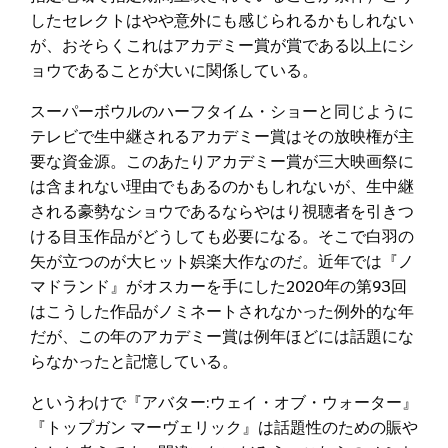
したセレクトはやや意外にも感じられるかもしれない
が、おそらくこれはアカデミー賞が賞である以上にシ
ョウであることが大いに関係している。
スーパーボウルのハーフタイム・ショーと同じように
テレビで生中継されるアカデミー賞はその放映権が主
要な資金源。このあたりアカデミー賞が三大映画祭に
は含まれない理由でもあるのかもしれないが、生中継
される豪勢なショウであるならやはり視聴者を引きつ
ける目玉作品がどうしても必要になる。そこで白羽の
矢が立つのが大ヒット娯楽大作なのだ。近年では『ノ
マドランド』がオスカーを手にした2020年の第93回
はこうした作品がノミネートされなかった例外的な年
だが、この年のアカデミー賞は例年ほどには話題にな
らなかったと記憶している。
というわけで『アバター:ウェイ・オブ・ウォーター』
『トップガン マーヴェリック』は話題性のための賑や