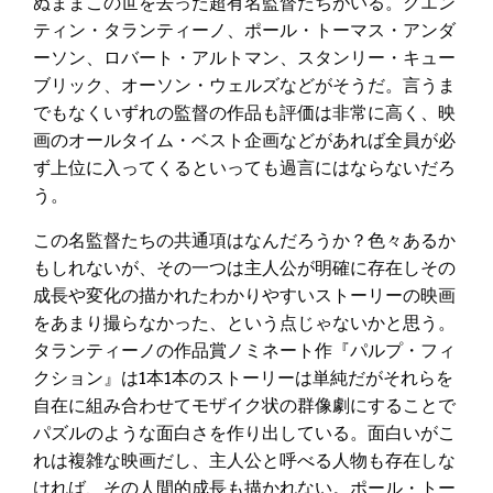
ぬままこの世を去った超有名監督たちがいる。クエン
ティン・タランティーノ、ポール・トーマス・アンダ
ーソン、ロバート・アルトマン、スタンリー・キュー
ブリック、オーソン・ウェルズなどがそうだ。言うま
でもなくいずれの監督の作品も評価は非常に高く、映
画のオールタイム・ベスト企画などがあれば全員が必
ず上位に入ってくるといっても過言にはならないだろ
う。
この名監督たちの共通項はなんだろうか？色々あるか
もしれないが、その一つは主人公が明確に存在しその
成長や変化の描かれたわかりやすいストーリーの映画
をあまり撮らなかった、という点じゃないかと思う。
タランティーノの作品賞ノミネート作『パルプ・フィ
クション』は1本1本のストーリーは単純だがそれらを
自在に組み合わせてモザイク状の群像劇にすることで
パズルのような面白さを作り出している。面白いがこ
れは複雑な映画だし、主人公と呼べる人物も存在しな
ければ、その人間的成長も描かれない。ポール・トー