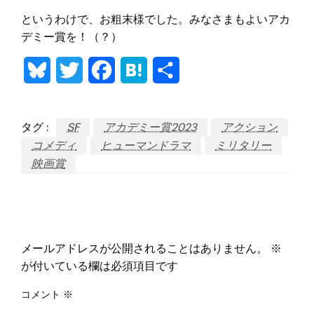
というわけで、お粗末様でした。みなさまもよいアカ
デミー賞を！（？）
Bluesky
Twitter
Facebook
Hatena
共
有
タグ :
SF
アカデミー賞2023
アクション
コメディ
ヒューマンドラマ
ミリタリー
映画賞
返信する
メールアドレスが公開されることはありません。
※
が付いている欄は必須項目です
コメント
※