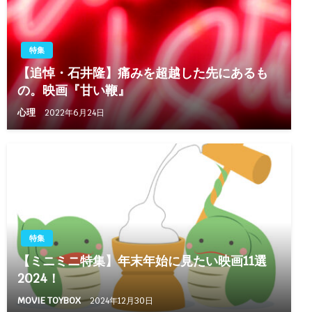
特集
【追悼・石井隆】痛みを超越した先にあるも
の。映画『甘い鞭』
心理
2022年6月24日
特集
【ミニミニ特集】年末年始に見たい映画11選
2024！
MOVIE TOYBOX
2024年12月30日