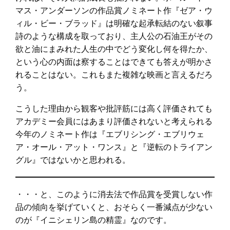
マス・アンダーソンの作品賞ノミネート作『ゼア・ウ
ィル・ビー・ブラッド』は明確な起承転結のない叙事
詩のような構成を取っており、主人公の石油王がその
欲と油にまみれた人生の中でどう変化し何を得たか、
という心の内面は察することはできても答えが明かさ
れることはない。これもまた複雑な映画と言えるだろ
う。
こうした理由から観客や批評筋には高く評価されても
アカデミー会員にはあまり評価されないと考えられる
今年のノミネート作は『エブリシング・エブリウェ
ア・オール・アット・ワンス』と『逆転のトライアン
グル』ではないかと思われる。
・・・と、このように消去法で作品賞を受賞しない作
品の傾向を挙げていくと、おそらく一番減点が少ない
のが『イニシェリン島の精霊』なのです。