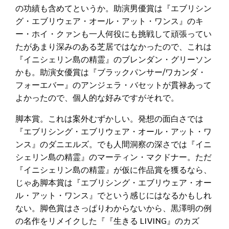
の功績も含めてというか。助演男優賞は『エブリシン
グ・エブリウェア・オール・アット・ワンス』のキ
ー・ホイ・クァンも一人何役にも挑戦して頑張ってい
たがあまり深みのある芝居ではなかったので、これは
『イニシェリン島の精霊』のブレンダン・グリーソン
かも。助演女優賞は『ブラックパンサー/ワカンダ・
フォーエバー』のアンジェラ・バセットが貫禄あって
よかったので、個人的な好みですがそれで。
脚本賞。これは案外むずかしい。発想の面白さでは
『エブリシング・エブリウェア・オール・アット・ワ
ンス』のダニエルズ。でも人間洞察の深さでは『イニ
シェリン島の精霊』のマーティン・マクドナー。ただ
『イニシェリン島の精霊』が仮に作品賞を獲るなら、
じゃあ脚本賞は『エブリシング・エブリウェア・オー
ル・アット・ワンス』でという感じにはなるかもしれ
ない。脚色賞はさっぱりわからないから、黒澤明の例
の名作をリメイクした『『生きる LIVING』のカズ