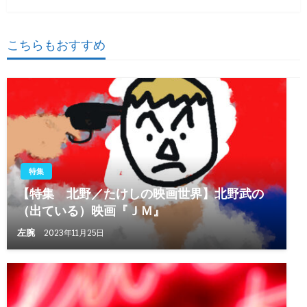
投
ゲ
稿
ー
こちらもおすすめ
シ
ョ
ン
特集
【特集 北野／たけしの映画世界】北野武の
（出ている）映画『ＪＭ』
左腕
2023年11月25日