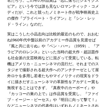
名だろう。この年の作品賞は『恋に落ちたシェイクス
ピア』という今では誰も見ないロマンティック・コメ
ディだが、これと競ったノミネート作が戦争映画史上
の傑作『プライベート・ライアン』と『シン・レッ
ド・ライン』なのだ。
実はこうした小品志向は比較的最近のもので、おおむ
ね1960年代中盤以前のアカデミー作品賞を見渡せば
『風と共に去りぬ』や『ベン・ハー』（1959）、『ア
ラビアのロレンス』といった当時の超大作・超話題作
も社会派の文芸映画などに混ざって受賞している。転
機はアメリカ・ニューシネマの流行だ。それまでのス
タジオで撮影される超大作へのアンチテーゼとして屋
外ロケを多用し若者たちやマイノリティの現実をドラ
イに描きだすニューシネマの革新性をアカデミー賞も
無視することはできず、『真夜中のカーボーイ』や
『カッコーの巣の上で』は作品賞を受賞し、『ファイ
ブ・イージー・ピーセス』や『明日に向って撃て！』
などニューシネマの代表作はいずれもノミネートされ