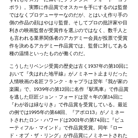
ポラ）。実際に作品賞でオスカーを手にするのは監督
ではなくプロデューサーなのだが、とはいえ作り手の
側の作品の顔はやはり監督。そしてプロの批評家や目
利きの映画監督が受賞作を選ぶのではなく、数千人と
も言われる業界関係者のアカデミー会員が投票で受賞
作を決めるアカデミー作品賞では、監督に対してある
種の温情といったものが働くのだ。
こうしたリベンジ受賞の歴史は古く1937年の第10回に
おいて『失はれた地平線』がノミネート止まりだった
人情映画の名匠フランク・キャプラは翌年『我が家の
楽園』で、1939年の第12回に名作『駅馬車』で作品賞
を逃した巨匠ジョン・フォードは翌々年の第14回に
『わが谷は緑なりき』で作品賞を受賞している。最近
の例では1995年の第68回、『アポロ13』がノミネー
トされたロン・ハワードは2001年の第74回に『ビュ
ーティフル・マインド』で作品賞受賞。同年『ロー
ド・オブ・ザ・リング』が作品賞にノミネートされた