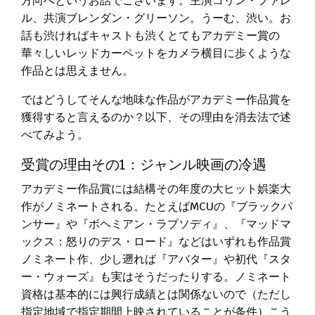
方向へというお話でございます。主演コリン・ファレ
ル、共演ブレンダン・グリーソン。うーむ、渋い。お
話も渋ければキャストも渋くとてもアカデミー賞の
華々しいレッドカーペットをカメラ横目に歩くような
作品とは思えません。
ではどうしてそんな地味な作品がアカデミー作品賞を
獲得すると言えるのか？以下、その理由を消去法で述
べてみよう。
受賞の理由その1：ジャンル映画の冷遇
アカデミー作品賞には結構その年度の大ヒット娯楽大
作がノミネートされる。たとえばMCUの『ブラックパ
ンサー』や『ボヘミアン・ラプソディ』、『マッドマ
ックス：怒りのデス・ロード』などはいずれも作品賞
ノミネート作、少し遡れば『アバター』や初代『スタ
ー・ウォーズ』も実はそうだったりする。ノミネート
資格は基本的には興行成績とは関係ないので（ただし
指定地域で指定期間上映されていることが条件）こう