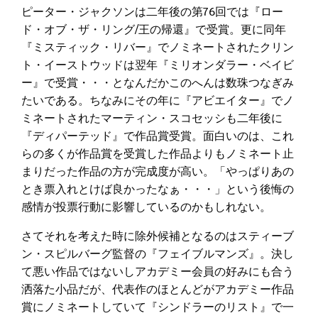
ピーター・ジャクソンは二年後の第76回では『ロー
ド・オブ・ザ・リング/王の帰還』で受賞。更に同年
『ミスティック・リバー』でノミネートされたクリン
ト・イーストウッドは翌年『ミリオンダラー・ベイビ
ー』で受賞・・・となんだかこのへんは数珠つなぎみ
たいである。ちなみにその年に『アビエイター』でノ
ミネートされたマーティン・スコセッシも二年後に
『ディパーテッド』で作品賞受賞。面白いのは、これ
らの多くが作品賞を受賞した作品よりもノミネート止
まりだった作品の方が完成度が高い。「やっぱりあの
とき票入れとけば良かったなぁ・・・」という後悔の
感情が投票行動に影響しているのかもしれない。
さてそれを考えた時に除外候補となるのはスティーブ
ン・スピルバーグ監督の『フェイブルマンズ』。決し
て悪い作品ではないしアカデミー会員の好みにも合う
洒落た小品だが、代表作のほとんどがアカデミー作品
賞にノミネートしていて『シンドラーのリスト』で一