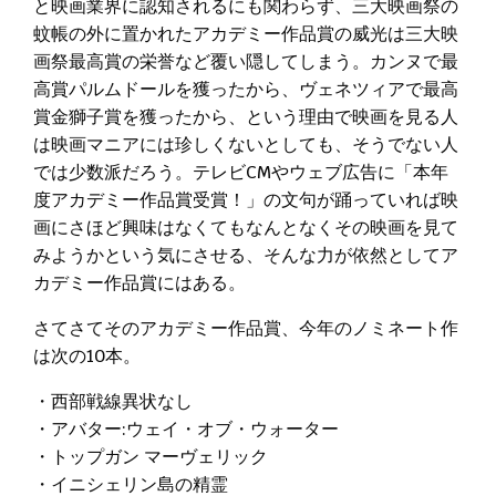
と映画業界に認知されるにも関わらず、三大映画祭の
蚊帳の外に置かれたアカデミー作品賞の威光は三大映
画祭最高賞の栄誉など覆い隠してしまう。カンヌで最
高賞パルムドールを獲ったから、ヴェネツィアで最高
賞金獅子賞を獲ったから、という理由で映画を見る人
は映画マニアには珍しくないとしても、そうでない人
では少数派だろう。テレビCMやウェブ広告に「本年
度アカデミー作品賞受賞！」の文句が踊っていれば映
画にさほど興味はなくてもなんとなくその映画を見て
みようかという気にさせる、そんな力が依然としてア
カデミー作品賞にはある。
さてさてそのアカデミー作品賞、今年のノミネート作
は次の10本。
・西部戦線異状なし
・アバター:ウェイ・オブ・ウォーター
・トップガン マーヴェリック
・イニシェリン島の精霊