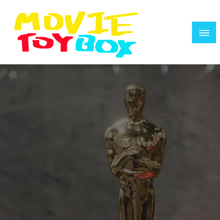
コ
ン
テ
ン
ツ
へ
映画で遊ぶ人のためのウェブZINE
MOVIE TOYBOX
ス
キ
ッ
プ