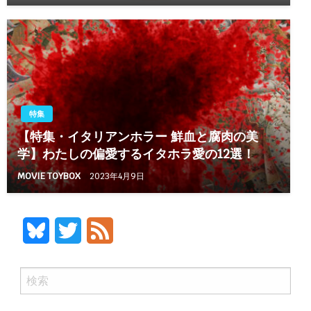
特集
【特集・イタリアンホラー 鮮血と腐肉の美
学】わたしの偏愛するイタホラ愛の12選！
MOVIE TOYBOX
2023年4月9日
Bluesky
Twitter
Feed
検
索