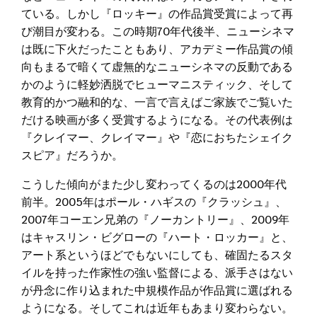
ている。しかし『ロッキー』の作品賞受賞によって再
び潮目が変わる。この時期70年代後半、ニューシネマ
は既に下火だったこともあり、アカデミー作品賞の傾
向もまるで暗くて虚無的なニューシネマの反動である
かのように軽妙洒脱でヒューマニスティック、そして
教育的かつ融和的な、一言で言えばご家族でご覧いた
だける映画が多く受賞するようになる。その代表例は
『クレイマー、クレイマー』や『恋におちたシェイク
スピア』だろうか。
こうした傾向がまた少し変わってくるのは2000年代
前半。2005年はポール・ハギスの『クラッシュ』、
2007年コーエン兄弟の『ノーカントリー』、2009年
はキャスリン・ビグローの『ハート・ロッカー』と、
アート系というほどでもないにしても、確固たるスタ
イルを持った作家性の強い監督による、派手さはない
が丹念に作り込まれた中規模作品が作品賞に選ばれる
ようになる。そしてこれは近年もあまり変わらない。