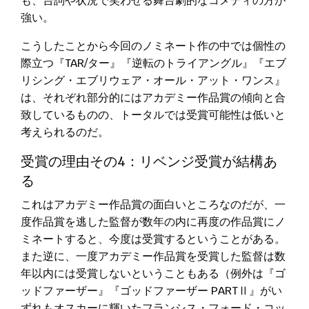
も、台詞や状況で笑わせる舞台劇的なコメディの方が
強い。
こうしたことから今回のノミネート作の中では個性の
際立つ『TAR/ター』『逆転のトライアングル』『エブ
リシング・エブリウェア・オール・アット・ワンス』
は、それぞれ部分的にはアカデミー作品賞の傾向と合
致しているものの、トータルでは受賞可能性は低いと
考えられるのだ。
受賞の理由その4：リベンジ受賞が結構あ
る
これはアカデミー作品賞の面白いところなのだが、一
度作品賞を逃した監督が数年の内に再度の作品賞にノ
ミネートすると、今度は受賞するということがある。
また逆に、一度アカデミー作品賞を受賞した監督は数
年以内には受賞しないということもある（例外は『ゴ
ッドファーザー』『ゴッドファーザー PARTⅡ』がい
ずれもオスカーに輝いたフランシス・フォード・コッ