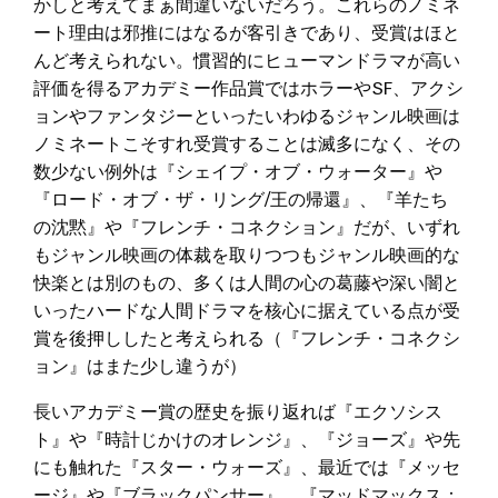
かしと考えてまぁ間違いないだろう。これらのノミネ
ート理由は邪推にはなるが客引きであり、受賞はほと
んど考えられない。慣習的にヒューマンドラマが高い
評価を得るアカデミー作品賞ではホラーやSF、アクシ
ョンやファンタジーといったいわゆるジャンル映画は
ノミネートこそすれ受賞することは滅多になく、その
数少ない例外は『シェイプ・オブ・ウォーター』や
『ロード・オブ・ザ・リング/王の帰還』、『羊たち
の沈黙』や『フレンチ・コネクション』だが、いずれ
もジャンル映画の体裁を取りつつもジャンル映画的な
快楽とは別のもの、多くは人間の心の葛藤や深い闇と
いったハードな人間ドラマを核心に据えている点が受
賞を後押ししたと考えられる（『フレンチ・コネクシ
ョン』はまた少し違うが）
長いアカデミー賞の歴史を振り返れば『エクソシス
ト』や『時計じかけのオレンジ』、『ジョーズ』や先
にも触れた『スター・ウォーズ』、最近では『メッセ
ージ』や『ブラックパンサー』、『マッドマックス：