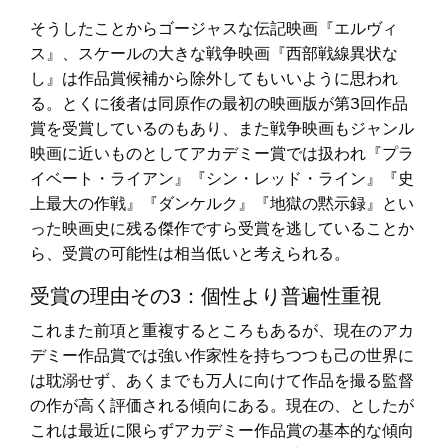
そうしたことからゴージャスな伝記映画『エルヴィ
ス』、スケールの大きな戦争映画『西部戦線異状な
し』は作品賞候補から除外してもいいように思われ
る。とくに後者は同原作の最初の映画版が第3回作品
賞を受賞しているのもあり、また戦争映画もジャンル
映画に近いものとしてアカデミー賞では扱われ『プラ
イベート・ライアン』『シン・レッド・ライン』『史
上最大の作戦』『ダンケルク』『地獄の黙示録』とい
った映画史に残る傑作ですら受賞を逃していることか
ら、受賞の可能性は相当低いと考えられる。
受賞の理由その3：個性より普遍性重視
これまた前項と重複するところもあるが、現在のアカ
デミー作品賞では強い作家性を持ちつつも己の世界に
は耽溺せず、あくまでも万人に向けて作品を撮る監督
の作が高く評価される傾向にある。現在の、としたが
これは最近に限らずアカデミー作品賞の基本的な傾向