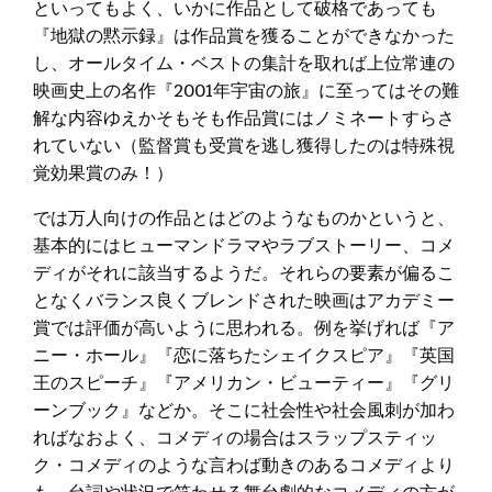
といってもよく、いかに作品として破格であっても
『地獄の黙示録』は作品賞を獲ることができなかった
し、オールタイム・ベストの集計を取れば上位常連の
映画史上の名作『2001年宇宙の旅』に至ってはその難
解な内容ゆえかそもそも作品賞にはノミネートすらさ
れていない（監督賞も受賞を逃し獲得したのは特殊視
覚効果賞のみ！）
では万人向けの作品とはどのようなものかというと、
基本的にはヒューマンドラマやラブストーリー、コメ
ディがそれに該当するようだ。それらの要素が偏るこ
となくバランス良くブレンドされた映画はアカデミー
賞では評価が高いように思われる。例を挙げれば『ア
ニー・ホール』『恋に落ちたシェイクスピア』『英国
王のスピーチ』『アメリカン・ビューティー』『グリ
ーンブック』などか。そこに社会性や社会風刺が加わ
ればなおよく、コメディの場合はスラップスティッ
ク・コメディのような言わば動きのあるコメディより