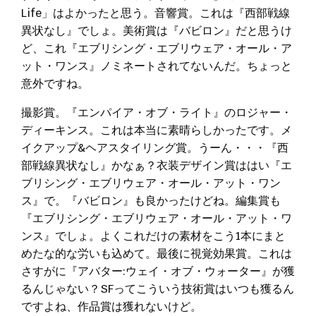
Life」はよかったと思う。音響賞。これは『西部戦線
異状なし』でしょ。美術賞は『バビロン』だと思うけ
ど、これ『エブリシング・エブリウェア・オール・ア
ット・ワンス』ノミネートされてないんだ。ちょっと
意外ですね。
撮影賞。『エンパイア・オブ・ライト』のロジャー・
ディーキンス。これは本当に素晴らしかったです。メ
イクアップ&ヘアスタイリング賞。うーん・・・『西
部戦線異状なし』かなぁ？衣装デザイン賞ははい『エ
ブリシング・エブリウェア・オール・アット・ワン
ス』で。『バビロン』も良かったけどね。編集賞も
『エブリシング・エブリウェア・オール・アット・ワ
ンス』でしょ。よくこれだけの素材をこう1本にまと
めたな的な労いも込めて。最後に視覚効果賞。これは
さすがに『アバター:ウェイ・オブ・ウォーター』が獲
るんじゃない？SFってこういう技術賞はいつも獲るん
ですよね、作品賞は獲れないけど。