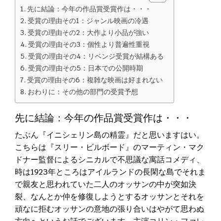
先に結論：今年の作品賞受賞作は・・・
受賞の理由その1：ジャンル映画の冷遇
受賞の理由その2：大作より小品が強い
受賞の理由その3：個性より普遍性重視
受賞の理由その4：リベンジ受賞が結構ある
受賞の理由その5：日本での公開時期
受賞の理由その6：複雑な映画は好まれない
おわりに：その他の部門の受賞予想
先に結論：今年の作品賞受賞作は・・・
たぶん『イニシェリン島の精霊』だと思いますはい。
こちらは『スリー・ビルボード』のマーティン・マク
ドナー監督によるシニカルで不思議な寓話コメディ、
時は1923年ところはアイルランドの長閑な島でそれま
で親友と思われていた二人のオッサンの中が突如決
裂、なんとか仲を修復しようとするオッサンとそれを
頑なに拒むオッサンの意地の張り合いはやがて思わぬ