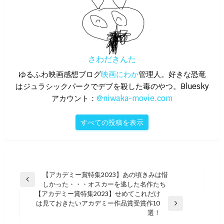
さわだきんた
ゆるふわ映画感想ブログ
映画にわか
管理人。好きな恐竜
はジュラシックパークでデブを殺した毒のやつ。Bluesky
アカウント：
@niwaka-movie.com
すべての投稿を表示
投
【アカデミー賞特集2023】あの頃きみは惜
前
しかった・・・オスカーを逃した名作たち
稿
の
【アカデミー賞特集2023】せめてこれだけ
ナ
投
は見ておきたいアカデミー作品賞受賞作10
次
稿
選！
ビ
の