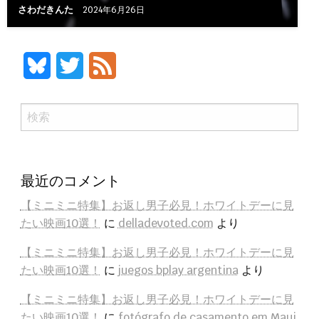
さわだきんた
2024年6月26日
Bluesky
Twitter
Feed
検
索
最近のコメント
【ミニミニ特集】お返し男子必見！ホワイトデーに見
たい映画10選！
に
delladevoted.com
より
【ミニミニ特集】お返し男子必見！ホワイトデーに見
たい映画10選！
に
juegos bplay argentina
より
【ミニミニ特集】お返し男子必見！ホワイトデーに見
たい映画10選！
に
fotógrafo de casamento em Maui