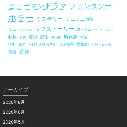
ヒューマンドラマ
ファンタジー
ホラー
ミステリー
ミニミニ特集
ラブストーリー
ミュージカル
ロードムービー
伝記
戦争
時代劇
動物
実録
史劇
映画館
特撮
自主映画
西部劇
追悼・石井隆
特集 北野／たけしの映画世界
音楽
青春
アーカイブ
2026年8月
2026年6月
2026年5月