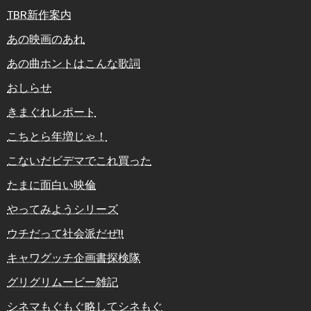
TBR新作案内
あの映画のあれ
あの曲ホントはこんな歌詞
おしらせ
きまぐれレポート
こちとら年増じゃ！
こないだビデマでこれ買った
たまに面白い映倫
やってみようシリーズ
ウチだって社会派だぜ!!
キャワグッチ企画書探検隊
グリグリムービー雑記
シネマもぐもぐ略してシネもぐ