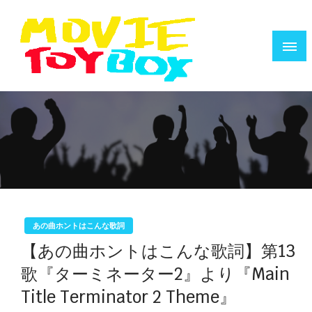
コ
ン
テ
ン
ツ
へ
映画で遊ぶ人のためのウェブZINE
MOVIE TOYBOX
ス
キ
ッ
プ
あの曲ホントはこんな歌詞
【あの曲ホントはこんな歌詞】第13
歌『ターミネーター2』より『Main
Title Terminator 2 Theme』