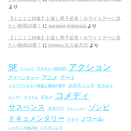
より
【ミニミニ特集】お返し男子必見！ホワイトデーに見
たい映画10選！
に
surewin malaysia
より
【ミニミニ特集】お返し男子必見！ホワイトデーに見
たい映画10選！
に
Exness 出入金方式
より
SF
アクション
アカデミー賞2023
どうぶつ
アニメ
アート
アドベンチャー
エロティック
オカルト
イタリアンホラー 鮮血と腐肉の美学
コメディ
グルメ
クライム
カンフー
サスペンス
ゾンビ
スポーツ
スラッシャー
ドキュメンタリー
ノワール
ドラマ
バイオレンス
ハロウィン特集2022