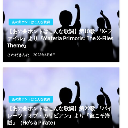
あの曲ホントはこんな歌詞
【あの曲ホントはこんな歌詞】第10歌 『X-フ
ァイル』より『Materia Primoris: The X-Files
Theme』
さわだきんた
2023年4月6日
あの曲ホントはこんな歌詞
【あの曲ホントはこんな歌詞】第22歌 『パイ
レーツ・オブ・カリビアン』より『彼こそ海
賊』（He’s a Pirate）