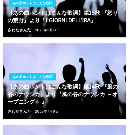
あの曲ホントはこんな歌詞
【あの曲ホントはこんな歌詞】第15歌 『怒り
の荒野』より『I GIORNI DELL’IRA』
さわだきんた
2023年8月14日
あの曲ホントはこんな歌詞
【あの曲ホントはこんな歌詞】第14歌 『風の
谷のナウシカ』より『風の谷のナウシカ ～オ
ープニング～ 』
さわだきんた
2023年7月9日