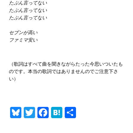
たぶん言ってない
たぶん言ってない
たぶん言ってない
セブンが高い
ファミマ安い
（歌詞はすべて曲を聞きながらたった今思いついたも
のです。本当の歌詞ではありませんのでご注意下さ
い）
Bluesky
Twitter
Facebook
Hatena
共
有