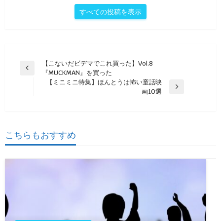
すべての投稿を表示
投
【こないだビデマでこれ買った】Vol.8
前
『MUCKMAN』を買った
稿
の
【ミニミニ特集】ほんとうは怖い童話映
ナ
投
次
画10選
稿
の
ビ
投
ゲ
稿
ー
こちらもおすすめ
シ
ョ
ン