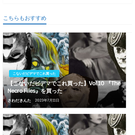
ゲ
稿
ー
こちらもおすすめ
シ
ョ
ン
こないだビデマでこれ買った
【こないだビデマでこれ買った】Vol.10 『The
Necro Files』を買った
さわだきんた
2023年7月11日