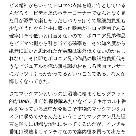
ビス精神からいってトロマの衣鉢を継ごうとしている
んだろう。ビデオ屋のホラーコーナーでなんとなく見
た目が派手で楽しそうだしバカっぽくて脳細胞負担も
少なそうだからと手に取った映画がトロマ映画である
確率はそう低いとは言えないので、ポロニア兄弟作品
をビデマの棚から引き当てる確率も、その知名度から
絶無に近いと思われたが実際は案外低くないのかもし
れない。それ即ちポロニア兄弟作品の脳細胞負担低そ
うなビジュアルが俺の無意識のおもしろ映画センサー
にガッツリ引っかかってるということである。なんか
悔しくなってきた。
さてマックマンというのは沼地に棲まうビッグフット
的なUMA。川〇浩探検隊みたいなインチキオカルト番
組をやっている連中が今度こそ本物のマックマンをカ
メラに収めてやるんだということでマックマン見た証
言を頼りに辺鄙な沼地にやってくるのだが、インチキ
番組は視聴者もインチキなので案内役を買って出たそ