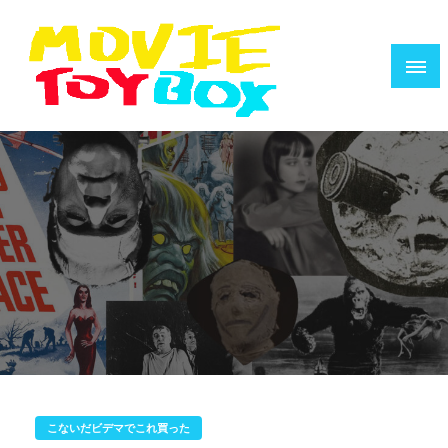
コ
ン
テ
ン
ツ
へ
映画で遊ぶ人のためのウェブZINE
MOVIE TOYBOX
ス
キ
ッ
プ
こないだビデマでこれ買った