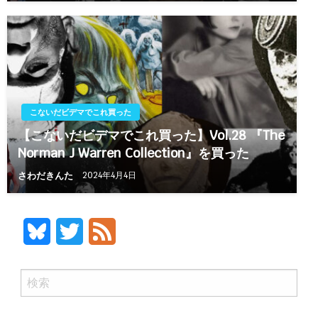
こないだビデマでこれ買った
【こないだビデマでこれ買った】Vol.28 『The
Norman J Warren Collection』を買った
さわだきんた
2024年4月4日
Bluesky
Twitter
Feed
検
索