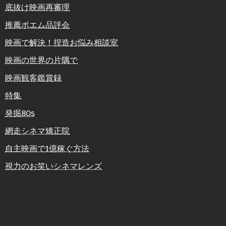
底抜け映画再審理
推薦ポエム品評会
映画で解決！捏造お悩み相談室
映画の世界の片隅で
映画観客鑑賞録
特集
発掘80s
網走シネマ矯正院
自主映画で1億稼ぐ方法
視力のお笑いシネマレンズ