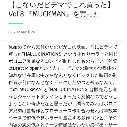
【こないだビデマでこれ買った】
Vol.8 『MUCKMAN』を買った
投
2023年6月20日
稿
日:
見始めてから気付いたのだがこの映画、前にビデマで
買った“HALLUCINATIONS”という手作りホラーと同じ
ポロニア兄弟なるコンビが制作したものらしい（監督
はBrett Pipperという人）。ビデマの膨大かつ得体の
知れない在庫の中からなんとなくピックした映画の制
作者が前になんとなくピックしたやつと被るなんて。
この“MUCKMAN”と“HALLUCINATIONS”は販売元も違
うしジャケットデザインもまったく別物なのでどうし
ようもない奇跡だなと思ったが、調べてみればポロニ
ア兄弟は監督作とプロデュース作を合わせれば年数本
ペースで超低予算ホラーを量産する多作コンビ。その
内容の志の低さとチープ特撮はだいたい必ず出すサー