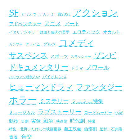
SF
アクション
アカデミー賞2023
どうぶつ
アニメ
アート
アドベンチャー
エロティック
オカルト
イタリアンホラー 鮮血と腐肉の美学
コメディ
グルメ
クライム
カンフー
サスペンス
ゾンビ
スポーツ
スラッシャー
ドキュメンタリー
ノワール
ドラマ
バイオレンス
ハロウィン特集2022
ヒューマンドラマ
ファンタジー
ホラー
ミステリー
ミニミニ特集
ラブストーリー
ミュージカル
ロードムービー
伝記
戦争
時代劇
動物
実録
史劇
映画館
特撮
自主映画
西部劇
追悼・石井隆
特集 北野／たけしの映画世界
音楽
青春