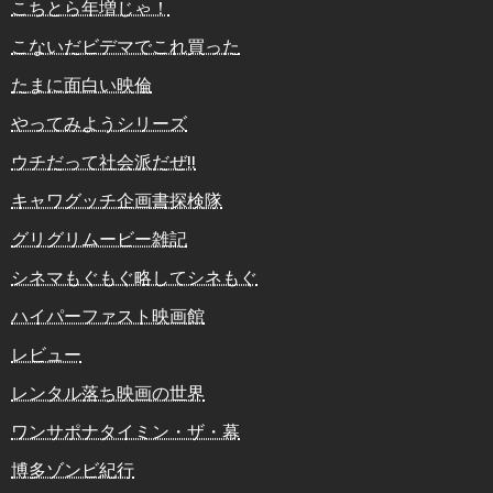
こちとら年増じゃ！
こないだビデマでこれ買った
たまに面白い映倫
やってみようシリーズ
ウチだって社会派だぜ!!
キャワグッチ企画書探検隊
グリグリムービー雑記
シネマもぐもぐ略してシネもぐ
ハイパーファスト映画館
レビュー
レンタル落ち映画の世界
ワンサポナタイミン・ザ・幕
博多ゾンビ紀行