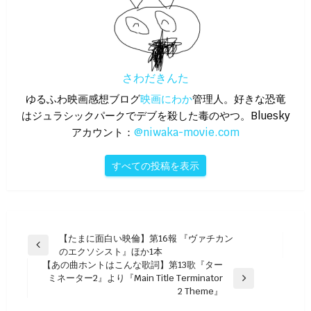
さわだきんた
ゆるふわ映画感想ブログ
映画にわか
管理人。好きな恐竜
はジュラシックパークでデブを殺した毒のやつ。Bluesky
アカウント：
@niwaka-movie.com
すべての投稿を表示
投
【たまに面白い映倫】第16報 『ヴァチカン
前
のエクソシスト』ほか1本
稿
の
【あの曲ホントはこんな歌詞】第13歌『ター
ナ
投
ミネーター2』より『Main Title Terminator
次
稿
2 Theme』
ビ
の
投