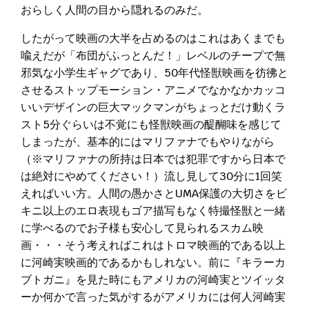
おらしく人間の目から隠れるのみだ。
したがって映画の大半を占めるのはこれはあくまでも
喩えだが「布団がふっとんだ！」レベルのチープで無
邪気な小学生ギャグであり、50年代怪獣映画を彷彿と
させるストップモーション・アニメでなかなかカッコ
いいデザインの巨大マックマンがちょっとだけ動くラ
スト5分ぐらいは不覚にも怪獣映画の醍醐味を感じて
しまったが、基本的にはマリファナでもやりながら
（※マリファナの所持は日本では犯罪ですから日本で
は絶対にやめてください！）流し見して30分に1回笑
えればいい方。人間の愚かさとUMA保護の大切さをビ
キニ以上のエロ表現もゴア描写もなく特撮怪獣と一緒
に学べるのでお子様も安心して見られるスカム映
画・・・そう考えればこれはトロマ映画的である以上
に河崎実映画的であるかもしれない。前に『キラーカ
ブトガニ』を見た時にもアメリカの河崎実とツイッタ
ーか何かで言った気がするがアメリカには何人河崎実