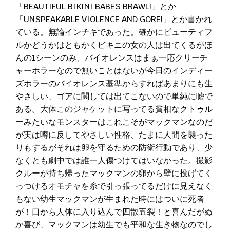
「BEAUTIFUL BIKINI BABES BRAWL!」とか
「UNSPEAKABLE VIOLENCE AND GORE!」とか書かれ
ている。無論インチキであった。確かにビューティフ
ルかどうかはともかくビキニの女の人は出てくるがほ
んの1シーンのみ、バイオレンスはまぁ一応クリーチ
ャーホラーなので無いことはないが今日のインディー
ズホラーのバイオレンス基準からすればあまりにも生
やさしい、ゴアに関しては出てこないので単純に嘘で
ある。大体このジャケットに写ってる貧相なクトゥル
ーみたいなモンスターはこれこそがマックマンなのだ
が実は噂に反してやさしい性格、たまに人間を襲った
りもするがそれは卵を守るための防衛行動であり、少
なくとも劇中では誰一人傷つけてはいなかった。撮影
クルーが持ち帰ったマックマンの卵から壁に投げてく
っつけるオモチャを糸で引っ張ってるだけに見えなく
もない幼生マックマンが生まれた時にはついに死者
が！口から人体に入り込んで四散五裂！と喜んだがぬ
か喜び、マックマンは幼生でも平和な生き物なのでし