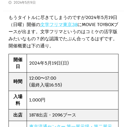
投
2024年5月9日
稿
日:
もうタイトルに尽きてしまうのですが2024年5月19日
（日曜）開催の
文学フリマ東京38
にMOVIE TOYBOXブ
ースが出ます。文学フリマというのはコミケの活字版
みたいなもの？的な認識でたぶん合ってるはずです。
開催概要は下の通り。
開催
2024年5月19日(日)
日
12:00〜17:00
時間
(最終入場16:55)
入場
1,000円
料
出店
1878出店・2096ブース
東京流通センター 第一展示場・第二展示