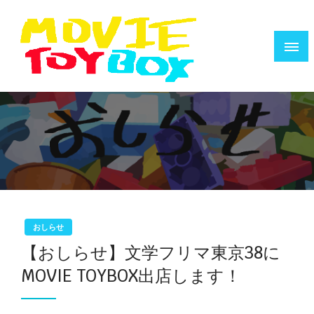
コ
ン
テ
ン
ツ
へ
映画で遊ぶ人のためのウェブZINE
MOVIE TOYBOX
ス
キ
ッ
プ
おしらせ
【おしらせ】文学フリマ東京38に
MOVIE TOYBOX出店します！