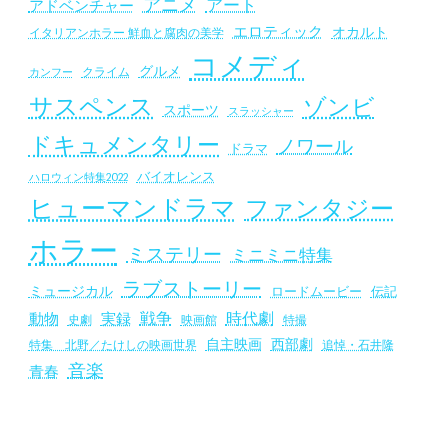
アニメ
アート
アドベンチャー
エロティック
オカルト
イタリアンホラー 鮮血と腐肉の美学
コメディ
グルメ
クライム
カンフー
サスペンス
ゾンビ
スポーツ
スラッシャー
ドキュメンタリー
ノワール
ドラマ
バイオレンス
ハロウィン特集2022
ヒューマンドラマ
ファンタジー
ホラー
ミステリー
ミニミニ特集
ラブストーリー
ミュージカル
ロードムービー
伝記
戦争
時代劇
動物
実録
史劇
映画館
特撮
自主映画
西部劇
追悼・石井隆
特集 北野／たけしの映画世界
音楽
青春