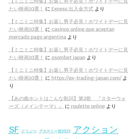
【ミニミニ特集】お返し男子必見！ホワイトデーに見
たい映画10選！
に
Exness 出入金方式
より
【ミニミニ特集】お返し男子必見！ホワイトデーに見
たい映画10選！
に
casinos online que aceptan
mercado pago argentina
より
【ミニミニ特集】お返し男子必見！ホワイトデーに見
たい映画10選！
に
osombet japan
より
【ミニミニ特集】お返し男子必見！ホワイトデーに見
たい映画10選！
に
https://ex-trading-japan.com/
よ
り
【あの曲ホントはこんな歌詞】第2歌 『スターウォ
ーズ（メインテーマ）』
に
roulette online
より
SF
アクション
アカデミー賞2023
どうぶつ