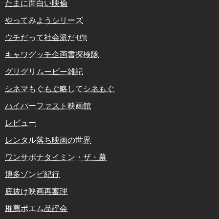
たまに面白い映倫
やってみようシリーズ
ウチだって社会派だぜ!!
キャワグッチ企画書探検隊
グリグリムービー雑記
シネマもぐもぐ略してシネもぐ
ハイパーファスト映画館
レビュー
レンタル落ち映画の世界
ワンサポナタイミン・ザ・幕
博多ゾンビ紀行
底抜け映画再審理
推薦ポエム品評会