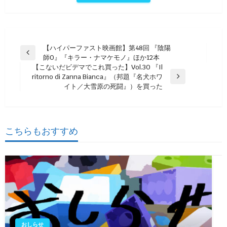
投
【ハイパーファスト映画館】第48回 『陰陽
前
師0』『キラー・ナマケモノ』ほか12本
稿
の
【こないだビデマでこれ買った】Vol.30 『Il
ナ
投
ritorno di Zanna Bianca』（邦題『名犬ホワ
次
稿
イト／大雪原の死闘』）を買った
ビ
の
投
ゲ
稿
ー
こちらもおすすめ
シ
ョ
ン
おしらせ