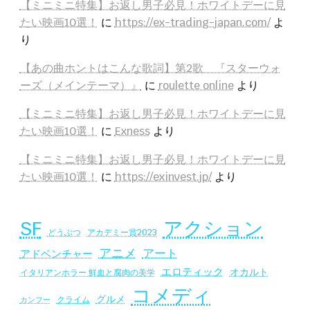
【ミニミニ特集】お返し男子必見！ホワイトデーに見
たい映画10選！
に
https://ex-trading-japan.com/
よ
り
【あの曲ホントはこんな歌詞】第2歌 『スターウォ
ーズ（メインテーマ）』
に
roulette online
より
【ミニミニ特集】お返し男子必見！ホワイトデーに見
たい映画10選！
に
Exness
より
【ミニミニ特集】お返し男子必見！ホワイトデーに見
たい映画10選！
に
https://exinvest.jp/
より
SF
アクション
アカデミー賞2023
どうぶつ
アニメ
アート
アドベンチャー
エロティック
オカルト
イタリアンホラー 鮮血と腐肉の美学
コメディ
グルメ
クライム
カンフー