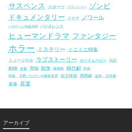
サスペンス
ゾンビ
スポーツ
スラッシャー
ドキュメンタリー
ノワール
ドラマ
バイオレンス
ハロウィン特集2022
ヒューマンドラマ
ファンタジー
ホラー
ミステリー
ミニミニ特集
ラブストーリー
ミュージカル
ロードムービー
伝記
戦争
時代劇
動物
実録
史劇
映画館
特撮
自主映画
西部劇
追悼・石井隆
特集 北野／たけしの映画世界
音楽
青春
アーカイブ