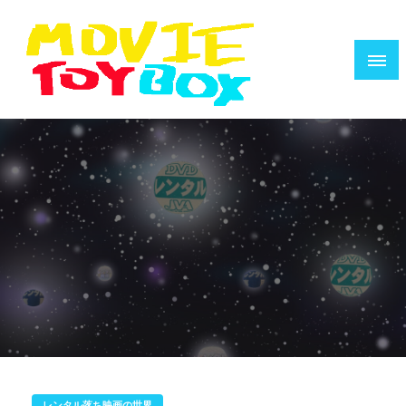
コ
ン
テ
ン
ツ
へ
映画で遊ぶ人のためのウェブZINE
MOVIE TOYBOX
ス
キ
ッ
プ
レンタル落ち映画の世界