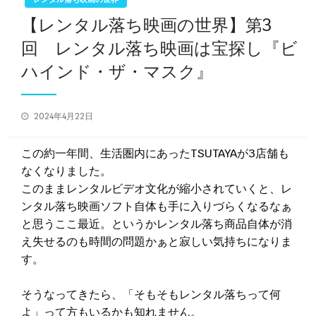
【レンタル落ち映画の世界】第3
回 レンタル落ち映画は宝探し『ビ
ハインド・ザ・マスク』
投
2024年4月22日
稿
日:
この約一年間、生活圏内にあったTSUTAYAが3店舗も
なくなりました。
このままレンタルビデオ文化が縮小されていくと、レ
ンタル落ち映画ソフト自体も手に入りづらくなるなぁ
と思うここ最近。というかレンタル落ち商品自体が消
え失せるのも時間の問題かぁと寂しい気持ちになりま
す。
そうなってきたら、「そもそもレンタル落ちって何
よ」って方もいるかも知れません。