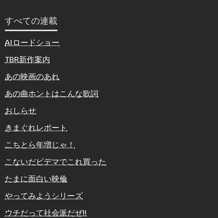
すべての連載
AIロードショー
TBR新作案内
あの映画のあれ
あの曲ホントはこんな歌詞
おしらせ
きまぐれレポート
こちとら年増じゃ！
こないだビデマでこれ買った
たまに面白い映倫
やってみようシリーズ
ウチだって社会派だぜ!!