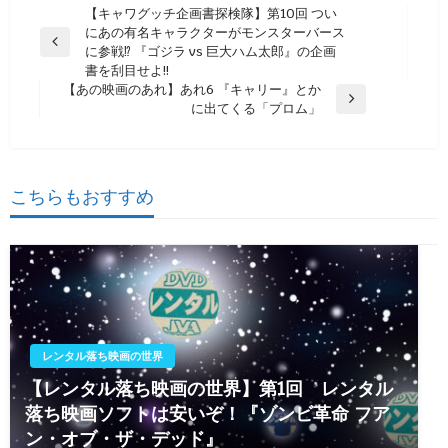
投
【キャワグッチ企画書探検隊】第10回 つい
にあの有名キャラクターがモンスターバース
稿
前
に参戦⁉ 『ゴジラ vs 巨大ハム太郎』の企画
ナ
の
書を刮目せよ!!
投
【あの映画のあれ】あれ6 『キャリー』とか
ビ
稿
次
に出てくる「プロム」
ゲ
の
投
ー
稿
シ
こちらもおすすめ
ョ
ン
レンタル落ち映画の世界
【レンタル落ち映画の世界】第1回 レンタル
落ち映画ソフトは安いぞ！『ゾンビ革命 フア
ン・オブ・ザ・デッド』