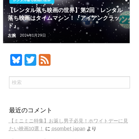
レンタル落ち映画の世界
【レンタル落ち映画の世界】第2回 レンタル
落ち映画はタイムマシン！『アイアンクラッ
ド』
左腕
2024年1月29日
Bluesky
Twitter
Feed
検
索
最近のコメント
【ミニミニ特集】お返し男子必見！ホワイトデーに見
たい映画10選！
に
osombet japan
より