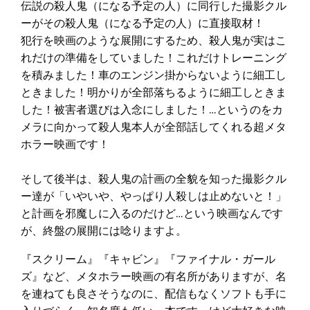
伝説の殺人鬼（になる予定の人）に同行した撮影クル
ーがその殺人鬼（になる予定の人）に直接取材！
犯行を映画のような展開にするため、殺人鬼が実はこ
れだけの準備をしていました！これだけトレーニング
を積みました！車のエンジン掛からないように細工し
ときました！明かりが全部落ちるように細工しときま
した！被害者選びは入念にしました！…というのをカ
メラに向かって殺人鬼本人が全部話してくれる超メタ
ホラー映画です！
そして後半は、殺人鬼の計画の全貌を知った撮影クル
ー達が「いやいや、やっぱり人殺しは止めないと！」
と計画を邪魔しに入るのだけど…という映画なんです
が、終盤の展開には唸りますよ。
『スクリーム』『キャビン』『ファイナル・ガール
ズ』など、メタホラー映画の有名所がありますが、名
を連ねても良さそうなのに、配信もなくソフトも手に