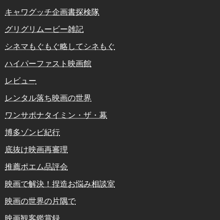
キャワグッチ企画書探検隊
グリグリムービー雑記
シネマもぐもぐ略してシネもぐ
ハイパーファスト映画館
レビュー
レンタル落ち映画の世界
ワンサポナタイミン・ザ・幕
博多ゾンビ紀行
底抜け映画再審理
推薦ポエム品評会
映画で解決！捏造お悩み相談室
映画の世界の片隅で
映画観客鑑賞録