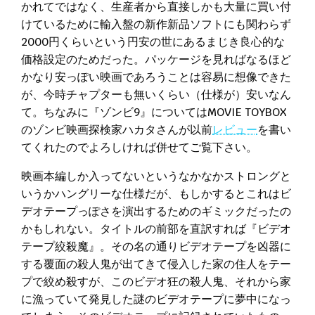
かれてではなく、生産者から直接しかも大量に買い付
けているために輸入盤の新作新品ソフトにも関わらず
2000円くらいという円安の世にあるまじき良心的な
価格設定のためだった。パッケージを見ればなるほど
かなり安っぽい映画であろうことは容易に想像できた
が、今時チャプターも無いくらい（仕様が）安いなん
て。ちなみに『ゾンビ9』についてはMOVIE TOYBOX
のゾンビ映画探検家ハカタさんが以前
レビュー
を書い
てくれたのでよろしければ併せてご覧下さい。
映画本編しか入ってないというなかなかストロングと
いうかハングリーな仕様だが、もしかするとこれはビ
デオテープっぽさを演出するためのギミックだったの
かもしれない。タイトルの前部を直訳すれば『ビデオ
テープ絞殺魔』。その名の通りビデオテープを凶器に
する覆面の殺人鬼が出てきて侵入した家の住人をテー
プで絞め殺すが、このビデオ狂の殺人鬼、それから家
に漁っていて発見した謎のビデオテープに夢中になっ