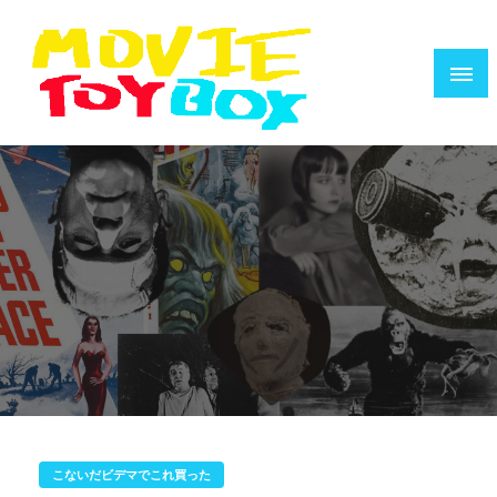
コ
ン
テ
ン
ツ
へ
映画で遊ぶ人のためのウェブZINE
MOVIE TOYBOX
ス
キ
ッ
プ
こないだビデマでこれ買った