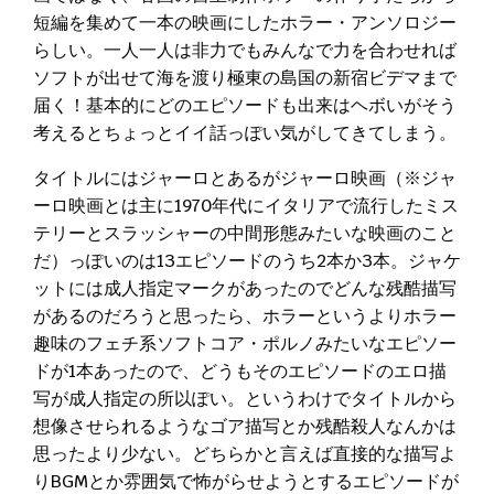
短編を集めて一本の映画にしたホラー・アンソロジー
らしい。一人一人は非力でもみんなで力を合わせれば
ソフトが出せて海を渡り極東の島国の新宿ビデマまで
届く！基本的にどのエピソードも出来はヘボいがそう
考えるとちょっとイイ話っぽい気がしてきてしまう。
タイトルにはジャーロとあるがジャーロ映画（※ジャ
ーロ映画とは主に1970年代にイタリアで流行したミス
テリーとスラッシャーの中間形態みたいな映画のこと
だ）っぽいのは13エピソードのうち2本か3本。ジャケ
ットには成人指定マークがあったのでどんな残酷描写
があるのだろうと思ったら、ホラーというよりホラー
趣味のフェチ系ソフトコア・ポルノみたいなエピソー
ドが1本あったので、どうもそのエピソードのエロ描
写が成人指定の所以ぽい。というわけでタイトルから
想像させられるようなゴア描写とか残酷殺人なんかは
思ったより少ない。どちらかと言えば直接的な描写よ
りBGMとか雰囲気で怖がらせようとするエピソードが