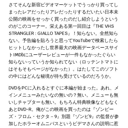
さてそんな新宿ビデオマーケットでうっかり買ってし
まったレアだったりアレだったりするだいたい日本未
公開の映画をせっかく買ったのだし紹介しようという
のがこのコーナー。栄えある第一回目は『THE VHS
STRANGLER : GIALLO TAPES』！知らない。全然知ら
ない。予告編を貼ろうと思ってYouTubeで検索したら
ヒットしなかったし世界最大の映画データベースサイ
トIMDbにユーザーレビューが一件もなかったぐらい
知らないっていうか知られてない（ロッテントマトに
はそもそもページがなかった）。はたしてこのソフト
の中にはどんな秘境が待ち受けているのだろうか。
DVDをPCに入れるとすぐに本編が始まった。あれ、メ
インメニューみたいなの無いの？無い。メニューも無
いしチャプターも無い。もちろん特典映像などもなく
あとDVD-R。俺がこの映画を買ったのは『ゾンビー
ズ・フロム・セクタ－9』別題『ゾンビ9』の監督が参
加したホラーオムニバスというビデマさんの説明に惹