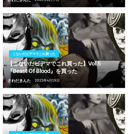
こないだビデマでこれ買った
【こないだビデマでこれ買った】Vol.5
『Beast Of Blood』を買った
さわだきんた
2023年4月19日