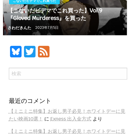
こないだビデマでこれ買った
【こないだビデマでこれ買った】Vol.9
『Gloved Murderess』を買った
さわだきんた
2023年7月5日
Bluesky
Twitter
Feed
検
索
最近のコメント
【ミニミニ特集】お返し男子必見！ホワイトデーに見
たい映画10選！
に
Exness 出入金方式
より
【ミニミニ特集】お返し男子必見！ホワイトデーに見