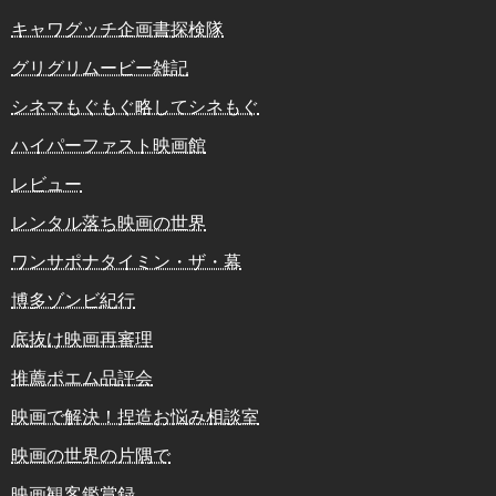
キャワグッチ企画書探検隊
グリグリムービー雑記
シネマもぐもぐ略してシネもぐ
ハイパーファスト映画館
レビュー
レンタル落ち映画の世界
ワンサポナタイミン・ザ・幕
博多ゾンビ紀行
底抜け映画再審理
推薦ポエム品評会
映画で解決！捏造お悩み相談室
映画の世界の片隅で
映画観客鑑賞録