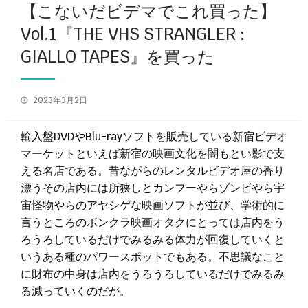
【こないだビデマでこれ買った】
Vol.1『THE VHS STRANGLER :
GIALLO TAPES』を買った
投
2023年3月2日
稿
日:
輸入盤DVDやBlu-rayソフトを販売している新宿ビデオ
マーケットといえば新宿の映画文化を闇もとい影で支
える名店である。昔ながらのレンタルビデオ屋の香り
漂うその店内には所狭しとカンフーやらゾンビやら宇
宙怪物やらのアヤシゲな映画ソフトが並び、学術的に
言うところのボンクラ映画オタクにとっては店内をう
ろうろしているだけでみるみる体力が回復していくと
いうある種のパワースポットでもある。不思議なこと
に財布の中身は店内をうろうろしているだけでみるみ
る減っていくのだが。