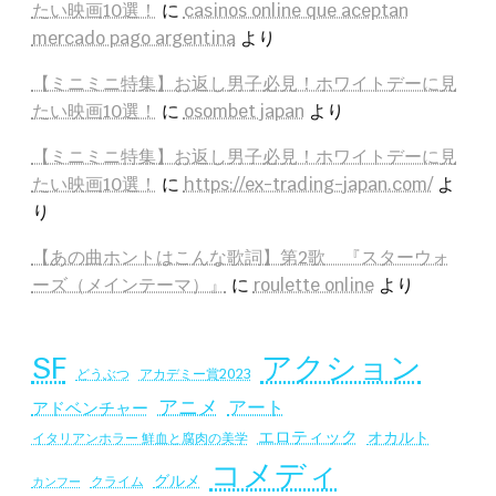
たい映画10選！
に
casinos online que aceptan
mercado pago argentina
より
【ミニミニ特集】お返し男子必見！ホワイトデーに見
たい映画10選！
に
osombet japan
より
【ミニミニ特集】お返し男子必見！ホワイトデーに見
たい映画10選！
に
https://ex-trading-japan.com/
よ
り
【あの曲ホントはこんな歌詞】第2歌 『スターウォ
ーズ（メインテーマ）』
に
roulette online
より
SF
アクション
アカデミー賞2023
どうぶつ
アニメ
アート
アドベンチャー
エロティック
オカルト
イタリアンホラー 鮮血と腐肉の美学
コメディ
グルメ
クライム
カンフー