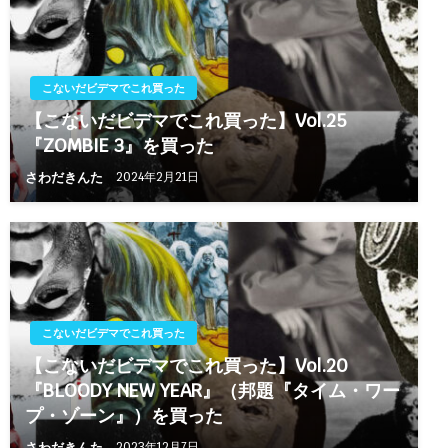
こないだビデマでこれ買った
【こないだビデマでこれ買った】Vol.25
『ZOMBIE 3』を買った
さわだきんた
2024年2月21日
こないだビデマでこれ買った
【こないだビデマでこれ買った】Vol.20
『BLOODY NEW YEAR』（邦題『タイム・ワー
プ・ゾーン』）を買った
さわだきんた
2023年12月7日