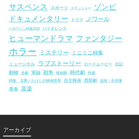
サスペンス
ゾンビ
スポーツ
スラッシャー
ドキュメンタリー
ノワール
ドラマ
バイオレンス
ハロウィン特集2022
ヒューマンドラマ
ファンタジー
ホラー
ミステリー
ミニミニ特集
ラブストーリー
ミュージカル
ロードムービー
伝記
戦争
時代劇
動物
実録
史劇
映画館
特撮
自主映画
西部劇
追悼・石井隆
特集 北野／たけしの映画世界
音楽
青春
アーカイブ