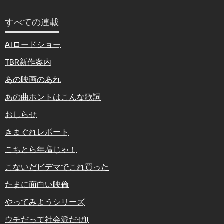
すべての連載
AIロードショー
TBR新作案内
あの映画のあれ
あの曲ホントはこんな歌詞
おしらせ
きまぐれレポート
こちとら年増じゃ！
こないだビデマでこれ買った
たまに面白い映倫
やってみようシリーズ
ウチだって社会派だぜ!!