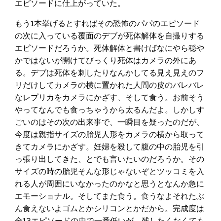
エピソードに仕上がっていた。
もう1本挙げるとすればその恐怖のパパのエピソード
の次に入っている覆面のデブが死体解体を自撮りする
エピソードだろうか。死体解体と書けばなにやら穏や
かではないが開けてびっくり死体はカメラの外にあ
る。デブは死体を刺したりなんかしてる見え見えのフ
リだけしてカメラの横に置かれた人間の皮のバレバレ
なレプリカをカメラにかざす、そして食う。お前そう
やってなんでも食っちゃうから太るんだよ。しかしす
ごいのはその次の出来事で、一瞬目を疑ったのだが、
今度は親指サイズの胎児人形をカメラの横から取って
きてカメラにかざす。妊婦を殺して腹の中の胎児を引
っ張り出してきた、とでも言いたいのだろうか。その
サイズの時の胎児そんな形じゃないぞとツッコミを入
れる人が周囲にいなかったのかなと思うとなんか急に
エモーショナル。そしてまた食う。食うなよそれたぶ
ん食えないよゴムとかシリコンとかだから。完成度は
全13エピソードの中で一番低いが、残したくなくても