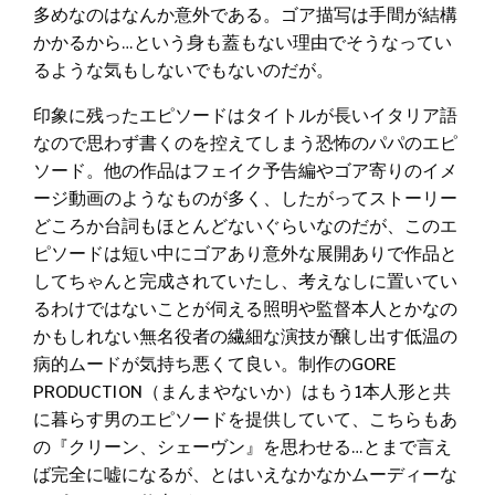
多めなのはなんか意外である。ゴア描写は手間が結構
かかるから…という身も蓋もない理由でそうなってい
るような気もしないでもないのだが。
印象に残ったエピソードはタイトルが長いイタリア語
なので思わず書くのを控えてしまう恐怖のパパのエピ
ソード。他の作品はフェイク予告編やゴア寄りのイメ
ージ動画のようなものが多く、したがってストーリー
どころか台詞もほとんどないぐらいなのだが、このエ
ピソードは短い中にゴアあり意外な展開ありで作品と
してちゃんと完成されていたし、考えなしに置いてい
るわけではないことが伺える照明や監督本人とかなの
かもしれない無名役者の繊細な演技が醸し出す低温の
病的ムードが気持ち悪くて良い。制作のGORE
PRODUCTION（まんまやないか）はもう1本人形と共
に暮らす男のエピソードを提供していて、こちらもあ
の『クリーン、シェーヴン』を思わせる…とまで言え
ば完全に嘘になるが、とはいえなかなかムーディーな