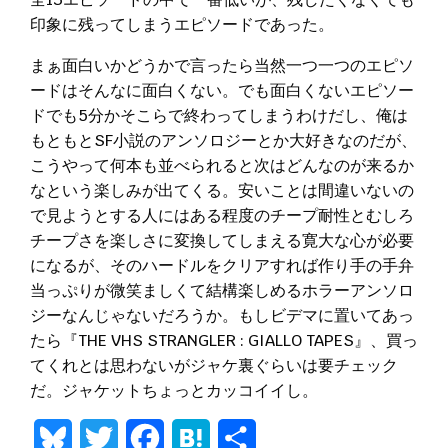
印象に残ってしまうエピソードであった。
まぁ面白いかどうかで言ったら当然一つ一つのエピソ
ードはそんなに面白くない。でも面白くないエピソー
ドでも5分かそこらで終わってしまうわけだし、俺は
もともとSF小説のアンソロジーとか大好きなのだが、
こうやって何本も並べられると次はどんなのが来るか
なという楽しみが出てくる。安いことは間違いないの
で見ようとする人にはある程度のチープ耐性とむしろ
チープさを楽しさに変換してしまえる寛大な心が必要
になるが、そのハードルをクリアすれば作り手の手弁
当っぷりが微笑ましくて結構楽しめるホラーアンソロ
ジーなんじゃないだろうか。もしビデマに置いてあっ
たら『THE VHS STRANGLER : GIALLO TAPES』、買っ
てくれとは思わないがジャケ裏ぐらいは要チェック
だ。ジャケットちょっとカッコイイし。
Bluesky
Twitter
Facebook
Hatena
共