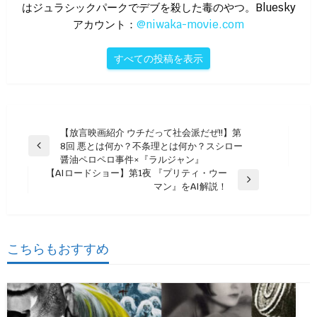
はジュラシックパークでデブを殺した毒のやつ。Bluesky
アカウント：
@niwaka-movie.com
すべての投稿を表示
投
【放言映画紹介 ウチだって社会派だぜ!!】第
8回 悪とは何か？不条理とは何か？スシロー
稿
前
醤油ペロペロ事件×『ラルジャン』
の
ナ
【AIロードショー】第1夜 『プリティ・ウー
投
次
マン』をAI解説！
ビ
稿
の
ゲ
投
稿
ー
こちらもおすすめ
シ
ョ
ン