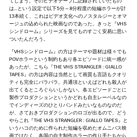
てしまう。そのビデオテープに記録されていたもの
は…という設定で以下5分～8分程度の短編ホラーが計
13本続く、これはビデオ文化へのノスタルジーとオマ
ージュの込められた映画なのであった。きっと『VHS
シンドローム』シリーズを見てものすごく安易に思い
ついたんだろう。
『VHSシンドローム』の方はテーマや題材は様々でも
POVホラーという制約もあり各エピソードに統一感が
あったが、こちら『THE VHS STRANGLER : GIALLO
TAPES』の方は内容は当然として画質も言語もクオリ
ティも完全にバラバラ。共通項といえばどれも殺人が
出てくるところぐらいしかない。各エピソードごとに
製作プロダクションというかどれも自主レーベルなの
でインディーズのひとりバンドみたいなものなのだ
が、さておきプロダクションのロゴが出るので、どう
やらこれ『THE VHS STRANGLER : GIALLO TAPES』と
いうハコのために作られた短編を収めたオムニバス映
画ではなく、各国の自主制作ホラーの作り手たちから